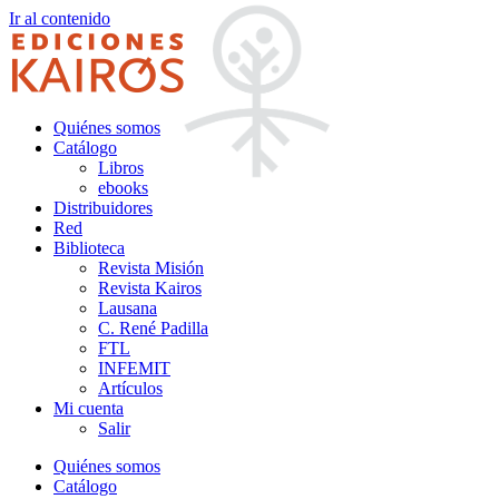
Ir al contenido
Quiénes somos
Catálogo
Libros
ebooks
Distribuidores
Red
Biblioteca
Revista Misión
Revista Kairos
Lausana
C. René Padilla
FTL
INFEMIT
Artículos
Mi cuenta
Salir
Quiénes somos
Catálogo