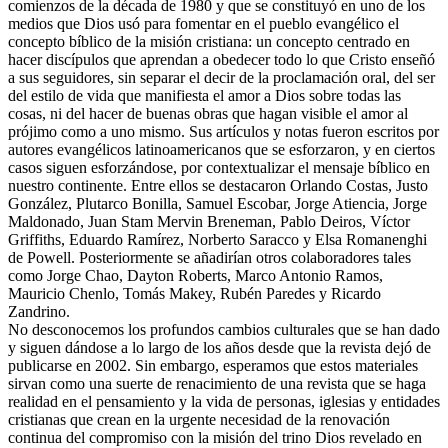
comienzos de la década de 1980 y que se constituyó en uno de los
medios que Dios usó para fomentar en el pueblo evangélico el
concepto bíblico de la misión cristiana: un concepto centrado en
hacer discípulos que aprendan a obedecer todo lo que Cristo enseñó
a sus seguidores, sin separar el decir de la proclamación oral, del ser
del estilo de vida que manifiesta el amor a Dios sobre todas las
cosas, ni del hacer de buenas obras que hagan visible el amor al
prójimo como a uno mismo. Sus artículos y notas fueron escritos por
autores evangélicos latinoamericanos que se esforzaron, y en ciertos
casos siguen esforzándose, por contextualizar el mensaje bíblico en
nuestro continente. Entre ellos se destacaron Orlando Costas, Justo
González, Plutarco Bonilla, Samuel Escobar, Jorge Atiencia, Jorge
Maldonado, Juan Stam Mervin Breneman, Pablo Deiros, Víctor
Griffiths, Eduardo Ramírez, Norberto Saracco y Elsa Romanenghi
de Powell. Posteriormente se añadirían otros colaboradores tales
como Jorge Chao, Dayton Roberts, Marco Antonio Ramos,
Mauricio Chenlo, Tomás Makey, Rubén Paredes y Ricardo
Zandrino.
No desconocemos los profundos cambios culturales que se han dado
y siguen dándose a lo largo de los años desde que la revista dejó de
publicarse en 2002. Sin embargo, esperamos que estos materiales
sirvan como una suerte de renacimiento de una revista que se haga
realidad en el pensamiento y la vida de personas, iglesias y entidades
cristianas que crean en la urgente necesidad de la renovación
continua del compromiso con la misión del trino Dios revelado en