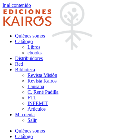
Ir al contenido
Quiénes somos
Catálogo
Libros
ebooks
Distribuidores
Red
Biblioteca
Revista Misión
Revista Kairos
Lausana
C. René Padilla
FTL
INFEMIT
Artículos
Mi cuenta
Salir
Quiénes somos
Catálogo