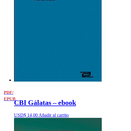
PDF/
EPUB
CBI Gálatas – ebook
USD$
14,00
Añadir al carrito