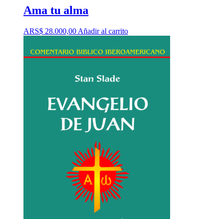
Ama tu alma
ARS$
28.000,00
Añadir al carrito