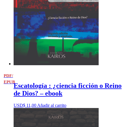
PDF/
EPUB
Escatología : ¿ciencia ficción o Reino
de Dios? – ebook
USD$
11,00
Añadir al carrito