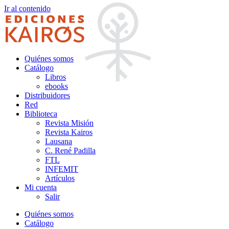
Ir al contenido
Quiénes somos
Catálogo
Libros
ebooks
Distribuidores
Red
Biblioteca
Revista Misión
Revista Kairos
Lausana
C. René Padilla
FTL
INFEMIT
Artículos
Mi cuenta
Salir
Quiénes somos
Catálogo