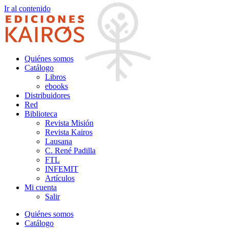
Ir al contenido
Quiénes somos
Catálogo
Libros
ebooks
Distribuidores
Red
Biblioteca
Revista Misión
Revista Kairos
Lausana
C. René Padilla
FTL
INFEMIT
Artículos
Mi cuenta
Salir
Quiénes somos
Catálogo