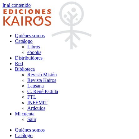
Ir al contenido
Quiénes somos
Catálogo
Libros
ebooks
Distribuidores
Red
Biblioteca
Revista Misión
Revista Kairos
Lausana
C. René Padilla
FTL
INFEMIT
Artículos
Mi cuenta
Salir
Quiénes somos
Catálogo