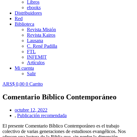
Libros
ebooks
Distribuidores
Red
Biblioteca
Revista Misión
Revista Kairos
Lausana
C. René Padilla
FTL
INFEMIT
Artículos
Mi cuenta
Salir
ARS$
0,00
0
Carrito
Comentario Bíblico Contemporáneo
octubre 12, 2022
,
Publicación recomendada
El presente Comentario Bíblico Contemporáneo es el trabajo
colectivo de varias generaciones de estudiosos evangélicos. Nos
ofrecen una lectura de la Biblia que, sin perder la dimensión