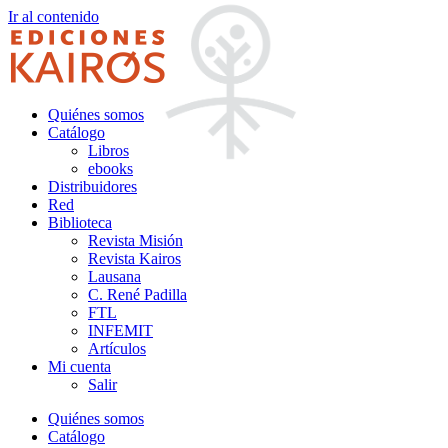
Ir al contenido
Quiénes somos
Catálogo
Libros
ebooks
Distribuidores
Red
Biblioteca
Revista Misión
Revista Kairos
Lausana
C. René Padilla
FTL
INFEMIT
Artículos
Mi cuenta
Salir
Quiénes somos
Catálogo