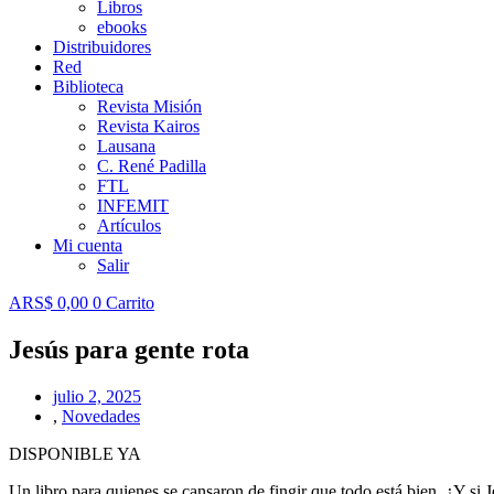
Libros
ebooks
Distribuidores
Red
Biblioteca
Revista Misión
Revista Kairos
Lausana
C. René Padilla
FTL
INFEMIT
Artículos
Mi cuenta
Salir
ARS$
0,00
0
Carrito
Jesús para gente rota
julio 2, 2025
,
Novedades
DISPONIBLE YA
Un libro para quienes se cansaron de fingir que todo está bien. ¿Y si 