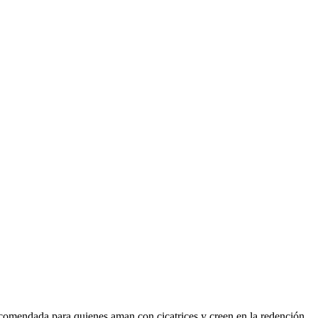
 recomendada para quienes aman con cicatrices y creen en la redención