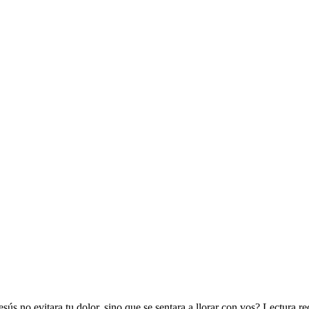
Jesús no evitara tu dolor, sino que se sentara a llorar con vos? Lectura