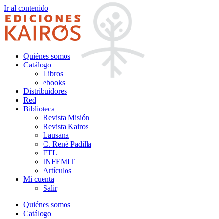
Ir al contenido
Quiénes somos
Catálogo
Libros
ebooks
Distribuidores
Red
Biblioteca
Revista Misión
Revista Kairos
Lausana
C. René Padilla
FTL
INFEMIT
Artículos
Mi cuenta
Salir
Quiénes somos
Catálogo