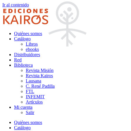
Ir al contenido
Quiénes somos
Catálogo
Libros
ebooks
Distribuidores
Red
Biblioteca
Revista Misión
Revista Kairos
Lausana
C. René Padilla
FTL
INFEMIT
Artículos
Mi cuenta
Salir
Quiénes somos
Catálogo