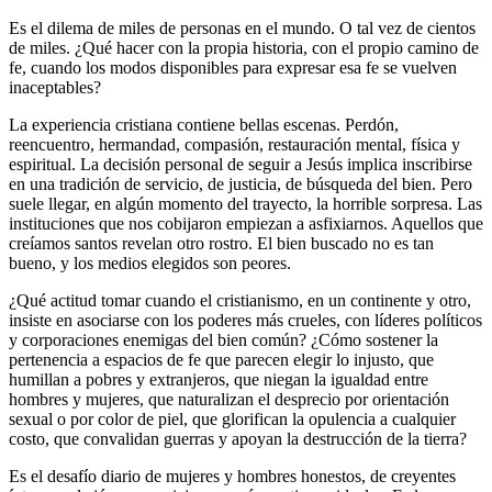
Es el dilema de miles de personas en el mundo. O tal vez de cientos
de miles. ¿Qué hacer con la propia historia, con el propio camino de
fe, cuando los modos disponibles para expresar esa fe se vuelven
inaceptables?
La experiencia cristiana contiene bellas escenas. Perdón,
reencuentro, hermandad, compasión, restauración mental, física y
espiritual. La decisión personal de seguir a Jesús implica inscribirse
en una tradición de servicio, de justicia, de búsqueda del bien. Pero
suele llegar, en algún momento del trayecto, la horrible sorpresa. Las
instituciones que nos cobijaron empiezan a asfixiarnos. Aquellos que
creíamos santos revelan otro rostro. El bien buscado no es tan
bueno, y los medios elegidos son peores.
¿Qué actitud tomar cuando el cristianismo, en un continente y otro,
insiste en asociarse con los poderes más crueles, con líderes políticos
y corporaciones enemigas del bien común? ¿Cómo sostener la
pertenencia a espacios de fe que parecen elegir lo injusto, que
humillan a pobres y extranjeros, que niegan la igualdad entre
hombres y mujeres, que naturalizan el desprecio por orientación
sexual o por color de piel, que glorifican la opulencia a cualquier
costo, que convalidan guerras y apoyan la destrucción de la tierra?
Es el desafío diario de mujeres y hombres honestos, de creyentes