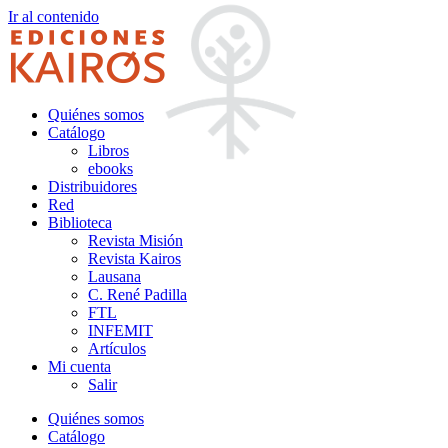
Ir al contenido
Quiénes somos
Catálogo
Libros
ebooks
Distribuidores
Red
Biblioteca
Revista Misión
Revista Kairos
Lausana
C. René Padilla
FTL
INFEMIT
Artículos
Mi cuenta
Salir
Quiénes somos
Catálogo