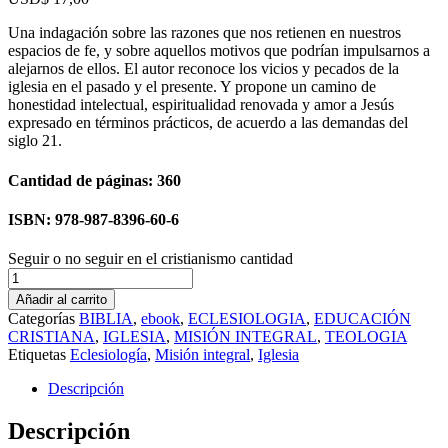
Una indagación sobre las razones que nos retienen en nuestros
espacios de fe, y sobre aquellos motivos que podrían impulsarnos a
alejarnos de ellos. El autor reconoce los vicios y pecados de la
iglesia en el pasado y el presente. Y propone un camino de
honestidad intelectual, espiritualidad renovada y amor a Jesús
expresado en términos prácticos, de acuerdo a las demandas del
siglo 21.
Cantidad de páginas: 360
ISBN: 978-987-8396-60-6
Seguir o no seguir en el cristianismo cantidad
Añadir al carrito
Categorías
BIBLIA
,
ebook
,
ECLESIOLOGIA
,
EDUCACIÓN
CRISTIANA
,
IGLESIA
,
MISIÓN INTEGRAL
,
TEOLOGIA
Etiquetas
Eclesiología
,
Misión integral
,
Iglesia
Descripción
Descripción