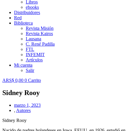
Libros
ebooks
Distribuidores
Red
Biblioteca
Revista Misión
Revista Kairos
Lausana
C. René Padilla
FTL
INFEMIT
Artículos
Mi cuenta
Salir
ARS$
0,00
0
Carrito
Sidney Rooy
marzo 1, 2023
,
Autores
Sidney Rooy
Nacido de padres holandeses en Iowa, EEUU, en 1926, estudió en