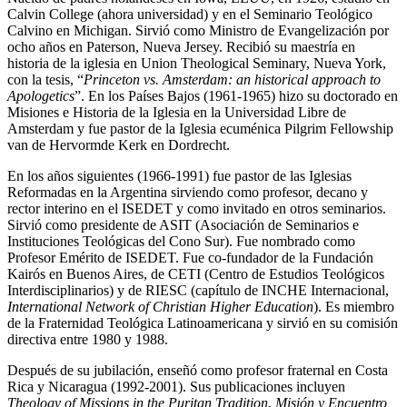
Calvin College (ahora universidad) y en el Seminario Teológico
Calvino en Michigan. Sirvió como Ministro de Evangelización por
ocho años en Paterson, Nueva Jersey. Recibió su maestría en
historia de la iglesia en Union Theological Seminary, Nueva York,
con la tesis, “
Princeton vs. Amsterdam: an historical approach to
Apologetics
”. En los Países Bajos (1961-1965) hizo su doctorado en
Misiones e Historia de la Iglesia en la Universidad Libre de
Amsterdam y fue pastor de la Iglesia ecuménica Pilgrim Fellowship
van de Hervormde Kerk en Dordrecht.
En los años siguientes (1966-1991) fue pastor de las Iglesias
Reformadas en la Argentina sirviendo como profesor, decano y
rector interino en el ISEDET y como invitado en otros seminarios.
Sirvió como presidente de ASIT (Asociación de Seminarios e
Instituciones Teológicas del Cono Sur). Fue nombrado como
Profesor Emérito de ISEDET. Fue co-fundador de la Fundación
Kairós en Buenos Aires, de CETI (Centro de Estudios Teológicos
Interdisciplinarios) y de RIESC (capítulo de INCHE Internacional,
International Network of Christian Higher Education
). Es miembro
de la Fraternidad Teológica Latinoamericana y sirvió en su comisión
directiva entre 1980 y 1988.
Después de su jubilación, enseñó como profesor fraternal en Costa
Rica y Nicaragua (1992-2001). Sus publicaciones incluyen
Theology of Missions in the Puritan Tradition
,
Misión y Encuentro