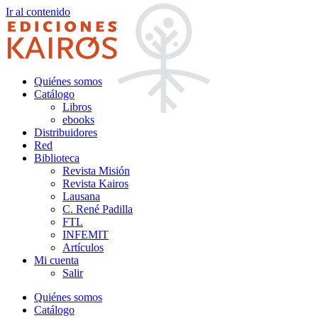
Ir al contenido
Quiénes somos
Catálogo
Libros
ebooks
Distribuidores
Red
Biblioteca
Revista Misión
Revista Kairos
Lausana
C. René Padilla
FTL
INFEMIT
Artículos
Mi cuenta
Salir
Quiénes somos
Catálogo