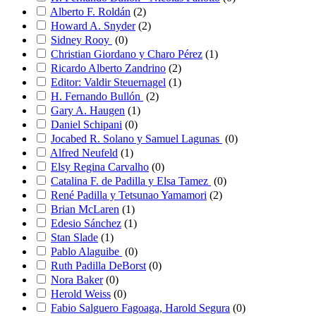
Alberto F. Roldán
(
2
)
Howard A. Snyder
(
2
)
Sidney Rooy
(
0
)
Christian Giordano y Charo Pérez
(
1
)
Ricardo Alberto Zandrino
(
2
)
Editor: Valdir Steuernagel
(
1
)
H. Fernando Bullón
(
2
)
Gary A. Haugen
(
1
)
Daniel Schipani
(
0
)
Jocabed R. Solano y Samuel Lagunas
(
0
)
Alfred Neufeld
(
1
)
Elsy Regina Carvalho
(
0
)
Catalina F. de Padilla y Elsa Tamez
(
0
)
René Padilla y Tetsunao Yamamori
(
2
)
Brian McLaren
(
1
)
Edesio Sánchez
(
1
)
Stan Slade
(
1
)
Pablo Alaguibe
(
0
)
Ruth Padilla DeBorst
(
0
)
Nora Baker
(
0
)
Herold Weiss
(
0
)
Fabio Salguero Fagoaga, Harold Segura
(
0
)