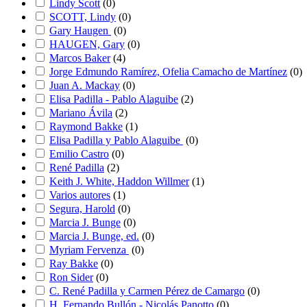
Lindy Scott
(
0
)
SCOTT, Lindy
(
0
)
Gary Haugen
(
0
)
HAUGEN, Gary
(
0
)
Marcos Baker
(
4
)
Jorge Edmundo Ramírez, Ofelia Camacho de Martínez
(
0
)
Juan A. Mackay
(
0
)
Elisa Padilla - Pablo Alaguibe
(
2
)
Mariano Ávila
(
2
)
Raymond Bakke
(
1
)
Elisa Padilla y Pablo Alaguibe
(
0
)
Emilio Castro
(
0
)
René Padilla
(
2
)
Keith J. White, Haddon Willmer
(
1
)
Varios autores
(
1
)
Segura, Harold
(
0
)
Marcia J. Bunge
(
0
)
Marcia J. Bunge, ed.
(
0
)
Myriam Fervenza
(
0
)
Ray Bakke
(
0
)
Ron Sider
(
0
)
C. René Padilla y Carmen Pérez de Camargo
(
0
)
H. Fernando Bullón - Nicolás Panotto
(
0
)