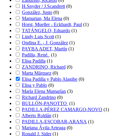
Zandrino, Ricardo
(
0
)
H.Snyder / J.Scandrett
(
0
)
González, Justo
(
0
)
Mamarian, Ma Elena
(
0
)
Horst, Mueller - Eckhardt, Paul
(
1
)
TATÁNGELO, Eduardo
(
1
)
Lindy Luis Scott
(
1
)
Ondina E. - J. González
(
1
)
PAYBA ADET, Martín
(
1
)
Padilla, René.
(
1
)
Elisa Padilla
(
1
)
ZANDRINO, Richard
(
0
)
Marta Márquez
(
0
)
Elisa Padilla y Pablo Alagibe
(
0
)
Elisa y Pablo
(
0
)
María Elena Mamarían
(
3
)
Richard Zandrino
(
0
)
BULLÓN-PANOTTO
(
1
)
PADILLA-PÉREZ CAMARGO-NOVO
(
1
)
Alberto Roldán
(
1
)
PADILLA-ESCOBAR-ARANA
(
1
)
Mariana Ávila Arteaga
(
0
)
Ronald J. Sider
(
1
)