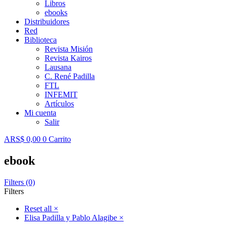
Libros
ebooks
Distribuidores
Red
Biblioteca
Revista Misión
Revista Kairos
Lausana
C. René Padilla
FTL
INFEMIT
Artículos
Mi cuenta
Salir
ARS$
0,00
0
Carrito
ebook
Filters (0)
Filters
Reset all
×
Elisa Padilla y Pablo Alagibe
×