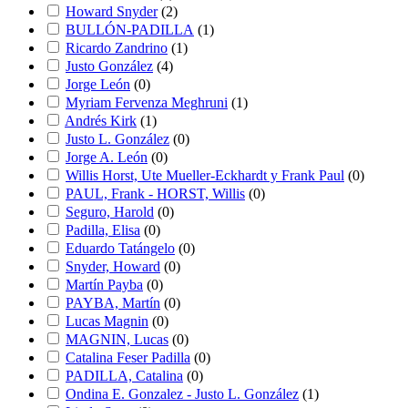
Howard Snyder
(
2
)
BULLÓN-PADILLA
(
1
)
Ricardo Zandrino
(
1
)
Justo González
(
4
)
Jorge León
(
0
)
Myriam Fervenza Meghruni
(
1
)
Andrés Kirk
(
1
)
Justo L. González
(
0
)
Jorge A. León
(
0
)
Willis Horst, Ute Mueller-Eckhardt y Frank Paul
(
0
)
PAUL, Frank - HORST, Willis
(
0
)
Seguro, Harold
(
0
)
Padilla, Elisa
(
0
)
Eduardo Tatángelo
(
0
)
Snyder, Howard
(
0
)
Martín Payba
(
0
)
PAYBA, Martín
(
0
)
Lucas Magnin
(
0
)
MAGNIN, Lucas
(
0
)
Catalina Feser Padilla
(
0
)
PADILLA, Catalina
(
0
)
Ondina E. Gonzalez - Justo L. González
(
1
)