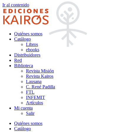
Ir al contenido
Quiénes somos
Catálogo
Libros
ebooks
Distribuidores
Red
Biblioteca
Revista Misión
Revista Kairos
Lausana
C. René Padilla
FTL
INFEMIT
Artículos
Mi cuenta
Salir
Quiénes somos
Catálogo