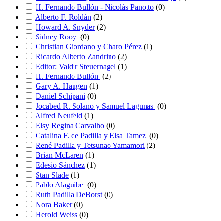
H. Fernando Bullón - Nicolás Panotto
(
0
)
Alberto F. Roldán
(
2
)
Howard A. Snyder
(
2
)
Sidney Rooy
(
0
)
Christian Giordano y Charo Pérez
(
1
)
Ricardo Alberto Zandrino
(
2
)
Editor: Valdir Steuernagel
(
1
)
H. Fernando Bullón
(
2
)
Gary A. Haugen
(
1
)
Daniel Schipani
(
0
)
Jocabed R. Solano y Samuel Lagunas
(
0
)
Alfred Neufeld
(
1
)
Elsy Regina Carvalho
(
0
)
Catalina F. de Padilla y Elsa Tamez
(
0
)
René Padilla y Tetsunao Yamamori
(
2
)
Brian McLaren
(
1
)
Edesio Sánchez
(
1
)
Stan Slade
(
1
)
Pablo Alaguibe
(
0
)
Ruth Padilla DeBorst
(
0
)
Nora Baker
(
0
)
Herold Weiss
(
0
)