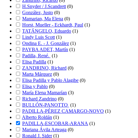
Zandrino, Ricardo
(
0
)
H.Snyder / J.Scandrett
(
0
)
González, Justo
(
0
)
Mamarian, Ma Elena
(
0
)
Horst, Mueller - Eckhardt, Paul
(
1
)
TATÁNGELO, Eduardo
(
1
)
Lindy Luis Scott
(
1
)
Ondina E. - J. González
(
1
)
PAYBA ADET, Martín
(
1
)
Padilla, René.
(
1
)
Elisa Padilla
(
1
)
ZANDRINO, Richard
(
0
)
Marta Márquez
(
0
)
Elisa Padilla y Pablo Alagibe
(
0
)
Elisa y Pablo
(
0
)
María Elena Mamarían
(
3
)
Richard Zandrino
(
0
)
BULLÓN-PANOTTO
(
1
)
PADILLA-PÉREZ CAMARGO-NOVO
(
1
)
Alberto Roldán
(
1
)
PADILLA-ESCOBAR-ARANA
(
1
)
Mariana Ávila Arteaga
(
0
)
Ronald J. Sider
(
1
)