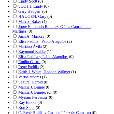
Lindy Scott
(
0
)
SCOTT, Lindy
(
0
)
Gary Haugen
(
0
)
HAUGEN, Gary
(
0
)
Marcos Baker
(
4
)
Jorge Edmundo Ramírez, Ofelia Camacho de
Martínez
(
0
)
Juan A. Mackay
(
0
)
Elisa Padilla - Pablo Alaguibe
(
2
)
Mariano Ávila
(
2
)
Raymond Bakke
(
1
)
Elisa Padilla y Pablo Alaguibe
(
0
)
Emilio Castro
(
0
)
René Padilla
(
2
)
Keith J. White, Haddon Willmer
(
1
)
Varios autores
(
1
)
Segura, Harold
(
0
)
Marcia J. Bunge
(
0
)
Marcia J. Bunge, ed.
(
0
)
Myriam Fervenza
(
0
)
Ray Bakke
(
0
)
Ron Sider
(
0
)
C. René Padilla y Carmen Pérez de Camargo
(
0
)