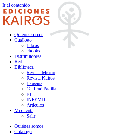
Ir al contenido
Quiénes somos
Catálogo
Libros
ebooks
Distribuidores
Red
Biblioteca
Revista Misión
Revista Kairos
Lausana
C. René Padilla
FTL
INFEMIT
Artículos
Mi cuenta
Salir
Quiénes somos
Catálogo