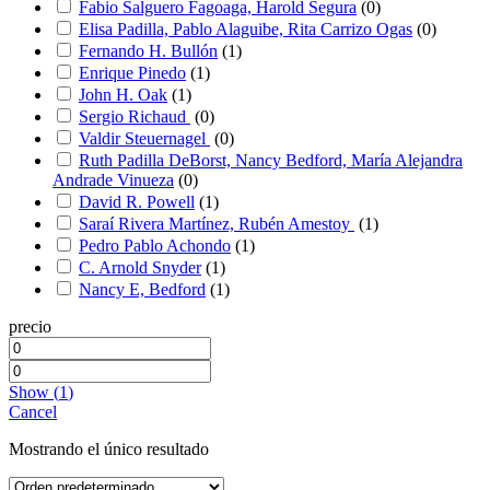
Fabio Salguero Fagoaga, Harold Segura
(
0
)
Elisa Padilla, Pablo Alaguibe, Rita Carrizo Ogas
(
0
)
Fernando H. Bullón
(
1
)
Enrique Pinedo
(
1
)
John H. Oak
(
1
)
Sergio Richaud
(
0
)
Valdir Steuernagel
(
0
)
Ruth Padilla DeBorst, Nancy Bedford, María Alejandra
Andrade Vinueza
(
0
)
David R. Powell
(
1
)
Saraí Rivera Martínez, Rubén Amestoy
(
1
)
Pedro Pablo Achondo
(
1
)
C. Arnold Snyder
(
1
)
Nancy E, Bedford
(
1
)
precio
Show
(
1
)
Cancel
Mostrando el único resultado