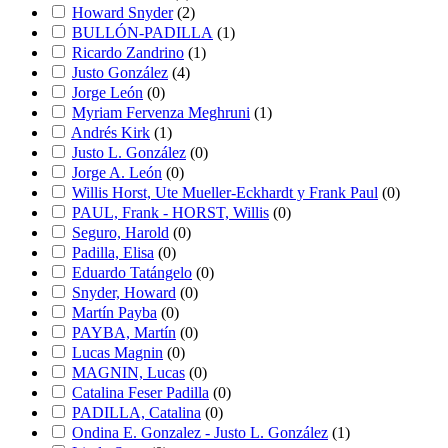
Howard Snyder
(
2
)
BULLÓN-PADILLA
(
1
)
Ricardo Zandrino
(
1
)
Justo González
(
4
)
Jorge León
(
0
)
Myriam Fervenza Meghruni
(
1
)
Andrés Kirk
(
1
)
Justo L. González
(
0
)
Jorge A. León
(
0
)
Willis Horst, Ute Mueller-Eckhardt y Frank Paul
(
0
)
PAUL, Frank - HORST, Willis
(
0
)
Seguro, Harold
(
0
)
Padilla, Elisa
(
0
)
Eduardo Tatángelo
(
0
)
Snyder, Howard
(
0
)
Martín Payba
(
0
)
PAYBA, Martín
(
0
)
Lucas Magnin
(
0
)
MAGNIN, Lucas
(
0
)
Catalina Feser Padilla
(
0
)
PADILLA, Catalina
(
0
)
Ondina E. Gonzalez - Justo L. González
(
1
)