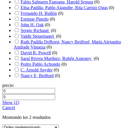
Fabio Salguero Fagoaga, Harold Segura
(
0
)
Elisa Padilla, Pablo Alaguibe, Rita Carrizo Ogas
(
0
)
Fernando H. Bullón
(
0
)
Enrique Pinedo
(
0
)
John H. Oak
(
0
)
Sergio Richaud
(
0
)
Valdir Steuernagel
(
0
)
Ruth Padilla DeBorst, Nancy Bedford, María Alejandra
Andrade Vinueza
(
0
)
David R. Powell
(
0
)
Saraí Rivera Martínez, Rubén Amestoy
(
0
)
Pedro Pablo Achondo
(
0
)
C. Arnold Snyder
(
0
)
Nancy E, Bedford
(
0
)
precio
Show
(
2
)
Cancel
Mostrando los 2 resultados