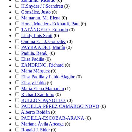
Zandrino, Ricardo
(
0
)
H.Snyder / J.Scandrett
(
0
)
González, Justo
(
0
)
Mamarian, Ma Elena
(
0
)
Horst, Mueller - Eckhardt, Paul
(
0
)
TATÁNGELO, Eduardo
(
0
)
Lindy Luis Scott
(
0
)
Ondina E. - J. González
(
0
)
PAYBA ADET, Martín
(
0
)
Padilla, René.
(
0
)
Elisa Padilla
(
0
)
ZANDRINO, Richard
(
0
)
Marta Márquez
(
0
)
Elisa Padilla y Pablo Alagibe
(
0
)
Elisa y Pablo
(
0
)
María Elena Mamarían
(
1
)
Richard Zandrino
(
0
)
BULLÓN-PANOTTO
(
0
)
PADILLA-PÉREZ CAMARGO-NOVO
(
0
)
Alberto Roldán
(
0
)
PADILLA-ESCOBAR-ARANA
(
0
)
Mariana Ávila Arteaga
(
0
)
Ronald J. Sider
(
0
)