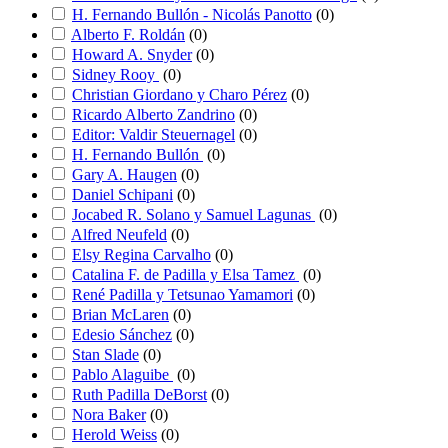
H. Fernando Bullón - Nicolás Panotto
(
0
)
Alberto F. Roldán
(
0
)
Howard A. Snyder
(
0
)
Sidney Rooy
(
0
)
Christian Giordano y Charo Pérez
(
0
)
Ricardo Alberto Zandrino
(
0
)
Editor: Valdir Steuernagel
(
0
)
H. Fernando Bullón
(
0
)
Gary A. Haugen
(
0
)
Daniel Schipani
(
0
)
Jocabed R. Solano y Samuel Lagunas
(
0
)
Alfred Neufeld
(
0
)
Elsy Regina Carvalho
(
0
)
Catalina F. de Padilla y Elsa Tamez
(
0
)
René Padilla y Tetsunao Yamamori
(
0
)
Brian McLaren
(
0
)
Edesio Sánchez
(
0
)
Stan Slade
(
0
)
Pablo Alaguibe
(
0
)
Ruth Padilla DeBorst
(
0
)
Nora Baker
(
0
)
Herold Weiss
(
0
)