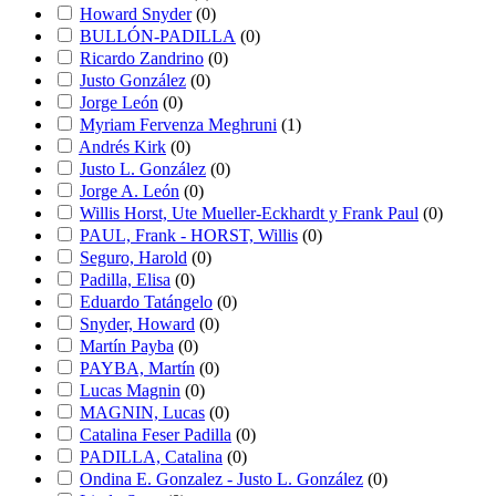
Howard Snyder
(
0
)
BULLÓN-PADILLA
(
0
)
Ricardo Zandrino
(
0
)
Justo González
(
0
)
Jorge León
(
0
)
Myriam Fervenza Meghruni
(
1
)
Andrés Kirk
(
0
)
Justo L. González
(
0
)
Jorge A. León
(
0
)
Willis Horst, Ute Mueller-Eckhardt y Frank Paul
(
0
)
PAUL, Frank - HORST, Willis
(
0
)
Seguro, Harold
(
0
)
Padilla, Elisa
(
0
)
Eduardo Tatángelo
(
0
)
Snyder, Howard
(
0
)
Martín Payba
(
0
)
PAYBA, Martín
(
0
)
Lucas Magnin
(
0
)
MAGNIN, Lucas
(
0
)
Catalina Feser Padilla
(
0
)
PADILLA, Catalina
(
0
)
Ondina E. Gonzalez - Justo L. González
(
0
)