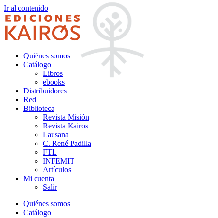
Ir al contenido
Quiénes somos
Catálogo
Libros
ebooks
Distribuidores
Red
Biblioteca
Revista Misión
Revista Kairos
Lausana
C. René Padilla
FTL
INFEMIT
Artículos
Mi cuenta
Salir
Quiénes somos
Catálogo