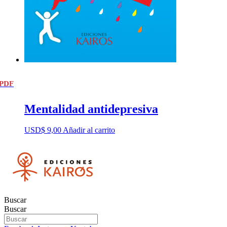
PDF
Mentalidad antidepresiva
USD$
9,00
Añadir al carrito
Buscar
Buscar