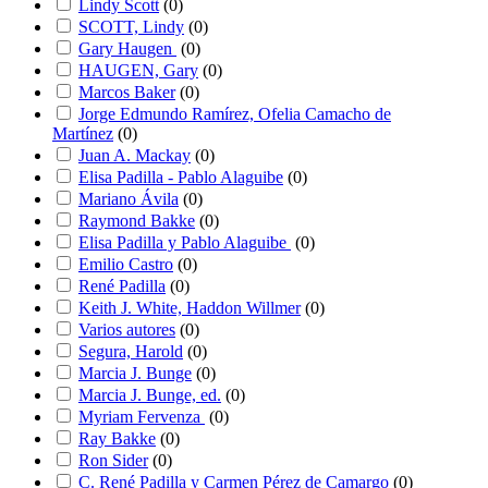
Lindy Scott
(
0
)
SCOTT, Lindy
(
0
)
Gary Haugen
(
0
)
HAUGEN, Gary
(
0
)
Marcos Baker
(
0
)
Jorge Edmundo Ramírez, Ofelia Camacho de
Martínez
(
0
)
Juan A. Mackay
(
0
)
Elisa Padilla - Pablo Alaguibe
(
0
)
Mariano Ávila
(
0
)
Raymond Bakke
(
0
)
Elisa Padilla y Pablo Alaguibe
(
0
)
Emilio Castro
(
0
)
René Padilla
(
0
)
Keith J. White, Haddon Willmer
(
0
)
Varios autores
(
0
)
Segura, Harold
(
0
)
Marcia J. Bunge
(
0
)
Marcia J. Bunge, ed.
(
0
)
Myriam Fervenza
(
0
)
Ray Bakke
(
0
)
Ron Sider
(
0
)
C. René Padilla y Carmen Pérez de Camargo
(
0
)