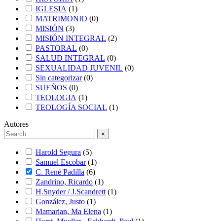
IGLESIA
(
1
)
MATRIMONIO
(
0
)
MISIÓN
(
3
)
MISIÓN INTEGRAL
(
2
)
PASTORAL
(
0
)
SALUD INTEGRAL
(
0
)
SEXUALIDAD JUVENIL
(
0
)
Sin categorizar
(
0
)
SUEÑOS
(
0
)
TEOLOGIA
(
1
)
TEOLOGÍA SOCIAL
(
1
)
Autores
×
Harold Segura
(
5
)
Samuel Escobar
(
1
)
C. René Padilla
(
6
)
Zandrino, Ricardo
(
1
)
H.Snyder / J.Scandrett
(
1
)
González, Justo
(
1
)
Mamarian, Ma Elena
(
1
)