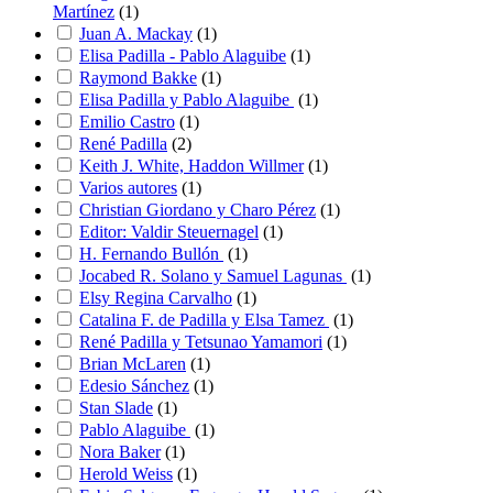
Martínez
(
1
)
Juan A. Mackay
(
1
)
Elisa Padilla - Pablo Alaguibe
(
1
)
Raymond Bakke
(
1
)
Elisa Padilla y Pablo Alaguibe
(
1
)
Emilio Castro
(
1
)
René Padilla
(
2
)
Keith J. White, Haddon Willmer
(
1
)
Varios autores
(
1
)
Christian Giordano y Charo Pérez
(
1
)
Editor: Valdir Steuernagel
(
1
)
H. Fernando Bullón
(
1
)
Jocabed R. Solano y Samuel Lagunas
(
1
)
Elsy Regina Carvalho
(
1
)
Catalina F. de Padilla y Elsa Tamez
(
1
)
René Padilla y Tetsunao Yamamori
(
1
)
Brian McLaren
(
1
)
Edesio Sánchez
(
1
)
Stan Slade
(
1
)
Pablo Alaguibe
(
1
)
Nora Baker
(
1
)
Herold Weiss
(
1
)