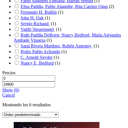
Fabio Salguero Fagoaga, Harold Segura
(
1
)
Elisa Padilla, Pablo Alaguibe, Rita Carrizo Ogas
(
2
)
Fernando H. Bullón
(
1
)
John H. Oak
(
1
)
Sergio Richaud
(
1
)
Valdir Steuernagel
(
1
)
Ruth Padilla DeBorst, Nancy Bedford, María Alejandra
Andrade Vinueza
(
1
)
Saraí Rivera Martínez, Rubén Amestoy
(
1
)
Pedro Pablo Achondo
(
1
)
C. Arnold Snyder
(
1
)
Nancy E, Bedford
(
1
)
Precios
Show
(
6
)
Cancel
Mostrando los 6 resultados