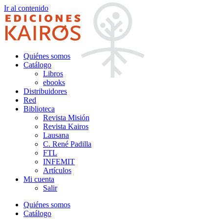
Ir al contenido
Quiénes somos
Catálogo
Libros
ebooks
Distribuidores
Red
Biblioteca
Revista Misión
Revista Kairos
Lausana
C. René Padilla
FTL
INFEMIT
Artículos
Mi cuenta
Salir
Quiénes somos
Catálogo