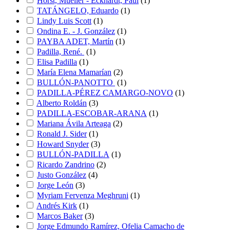
Horst, Mueller - Eckhardt, Paul
(
1
)
TATÁNGELO, Eduardo
(
1
)
Lindy Luis Scott
(
1
)
Ondina E. - J. González
(
1
)
PAYBA ADET, Martín
(
1
)
Padilla, René.
(
1
)
Elisa Padilla
(
1
)
María Elena Mamarían
(
2
)
BULLÓN-PANOTTO
(
1
)
PADILLA-PÉREZ CAMARGO-NOVO
(
1
)
Alberto Roldán
(
3
)
PADILLA-ESCOBAR-ARANA
(
1
)
Mariana Ávila Arteaga
(
2
)
Ronald J. Sider
(
1
)
Howard Snyder
(
3
)
BULLÓN-PADILLA
(
1
)
Ricardo Zandrino
(
2
)
Justo González
(
4
)
Jorge León
(
3
)
Myriam Fervenza Meghruni
(
1
)
Andrés Kirk
(
1
)
Marcos Baker
(
3
)
Jorge Edmundo Ramírez, Ofelia Camacho de