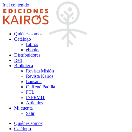
Ir al contenido
Quiénes somos
Catálogo
Libros
ebooks
Distribuidores
Red
Biblioteca
Revista Misión
Revista Kairos
Lausana
C. René Padilla
FTL
INFEMIT
Artículos
Mi cuenta
Salir
Quiénes somos
Catálogo