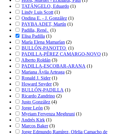
Horst, Mueller - Eckhardt, Paul
(
1
)
TATÁNGELO, Eduardo
(
1
)
Lindy Luis Scott
(
1
)
Ondina E. - J. González
(
1
)
PAYBA ADET, Martín
(
1
)
Padilla, René.
(
1
)
Elisa Padilla
(
1
)
María Elena Mamarían
(
2
)
BULLÓN-PANOTTO
(
1
)
PADILLA-PÉREZ CAMARGO-NOVO
(
1
)
Alberto Roldán
(
3
)
PADILLA-ESCOBAR-ARANA
(
1
)
Mariana Ávila Arteaga
(
2
)
Ronald J. Sider
(
1
)
Howard Snyder
(
3
)
BULLÓN-PADILLA
(
1
)
Ricardo Zandrino
(
2
)
Justo González
(
4
)
Jorge León
(
3
)
Myriam Fervenza Meghruni
(
1
)
Andrés Kirk
(
1
)
Marcos Baker
(
3
)
Jorge Edmundo Ramírez, Ofelia Camacho de