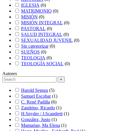
IGLESIA
(
0
)
MATRIMONIO
(
0
)
MISIÓN
(
0
)
MISIÓN INTEGRAL
(
0
)
PASTORAL
(
0
)
SALUD INTEGRAL
(
0
)
SEXUALIDAD JUVENIL
(
0
)
Sin categorizar
(
0
)
SUEÑOS
(
0
)
TEOLOGIA
(
0
)
TEOLOGÍA SOCIAL
(
0
)
Autores
×
Harold Segura
(
5
)
Samuel Escobar
(
1
)
C. René Padilla
(
6
)
Zandrino, Ricardo
(
1
)
H.Snyder / J.Scandrett
(
1
)
González, Justo
(
1
)
Mamarian, Ma Elena
(
1
)