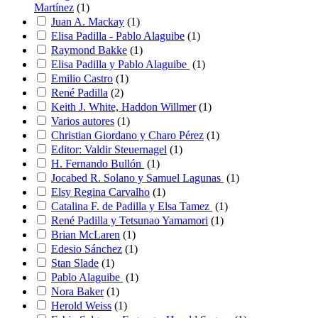
Martínez
(
1
)
Juan A. Mackay
(
1
)
Elisa Padilla - Pablo Alaguibe
(
1
)
Raymond Bakke
(
1
)
Elisa Padilla y Pablo Alaguibe
(
1
)
Emilio Castro
(
1
)
René Padilla
(
2
)
Keith J. White, Haddon Willmer
(
1
)
Varios autores
(
1
)
Christian Giordano y Charo Pérez
(
1
)
Editor: Valdir Steuernagel
(
1
)
H. Fernando Bullón
(
1
)
Jocabed R. Solano y Samuel Lagunas
(
1
)
Elsy Regina Carvalho
(
1
)
Catalina F. de Padilla y Elsa Tamez
(
1
)
René Padilla y Tetsunao Yamamori
(
1
)
Brian McLaren
(
1
)
Edesio Sánchez
(
1
)
Stan Slade
(
1
)
Pablo Alaguibe
(
1
)
Nora Baker
(
1
)
Herold Weiss
(
1
)