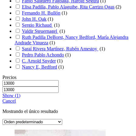
Fabio Salguero Fagoaga, Harold Segura
(
1
)
Elisa Padilla, Pablo Alaguibe, Rita Carrizo Ogas
(
2
)
Fernando H. Bullón
(
1
)
John H. Oak
(
1
)
Sergio Richaud
(
1
)
Valdir Steuernagel
(
1
)
Ruth Padilla DeBorst, Nancy Bedford, María Alejandra
Andrade Vinueza
(
1
)
Saraí Rivera Martínez, Rubén Amestoy
(
1
)
Pedro Pablo Achondo
(
1
)
C. Arnold Snyder
(
1
)
Nancy E, Bedford
(
1
)
Precios
Show
(
1
)
Cancel
Mostrando el único resultado