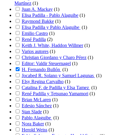
Martínez
(
1
)
Juan A. Mackay
(
1
)
Elisa Padilla - Pablo Alaguibe
(
1
)
Raymond Bakke
(
1
)
Elisa Padilla y Pablo Alaguibe
(
1
)
Emilio Castro
(
1
)
René Padilla
(
2
)
Keith J. White, Haddon Willmer
(
1
)
Varios autores
(
1
)
Christian Giordano y Charo Pérez
(
1
)
Editor: Valdir Steuernagel
(
1
)
H. Fernando Bullón
(
1
)
Jocabed R. Solano y Samuel Lagunas
(
1
)
Elsy Regina Carvalho
(
1
)
Catalina F. de Padilla y Elsa Tamez
(
1
)
René Padilla y Tetsunao Yamamori
(
1
)
Brian McLaren
(
1
)
Edesio Sánchez
(
1
)
Stan Slade
(
1
)
Pablo Alaguibe
(
1
)
Nora Baker
(
1
)
Herold Weiss
(
1
)