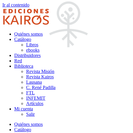
Ir al contenido
Quiénes somos
Catálogo
Libros
ebooks
Distribuidores
Red
Biblioteca
Revista Misión
Revista Kairos
Lausana
C. René Padilla
FTL
INFEMIT
Artículos
Mi cuenta
Salir
Quiénes somos
Catálogo