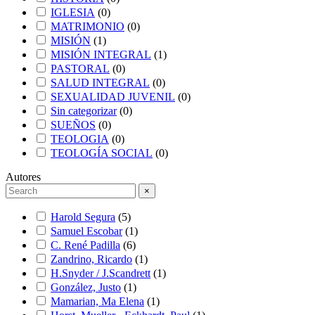
IGLESIA
(
0
)
MATRIMONIO
(
0
)
MISIÓN
(
1
)
MISIÓN INTEGRAL
(
1
)
PASTORAL
(
0
)
SALUD INTEGRAL
(
0
)
SEXUALIDAD JUVENIL
(
0
)
Sin categorizar
(
0
)
SUEÑOS
(
0
)
TEOLOGIA
(
0
)
TEOLOGÍA SOCIAL
(
0
)
Autores
×
Harold Segura
(
5
)
Samuel Escobar
(
1
)
C. René Padilla
(
6
)
Zandrino, Ricardo
(
1
)
H.Snyder / J.Scandrett
(
1
)
González, Justo
(
1
)
Mamarian, Ma Elena
(
1
)