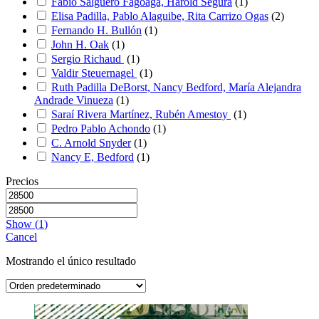
Fabio Salguero Fagoaga, Harold Segura
(
1
)
Elisa Padilla, Pablo Alaguibe, Rita Carrizo Ogas
(
2
)
Fernando H. Bullón
(
1
)
John H. Oak
(
1
)
Sergio Richaud
(
1
)
Valdir Steuernagel
(
1
)
Ruth Padilla DeBorst, Nancy Bedford, María Alejandra
Andrade Vinueza
(
1
)
Saraí Rivera Martínez, Rubén Amestoy
(
1
)
Pedro Pablo Achondo
(
1
)
C. Arnold Snyder
(
1
)
Nancy E, Bedford
(
1
)
Precios
Show
(
1
)
Cancel
Mostrando el único resultado