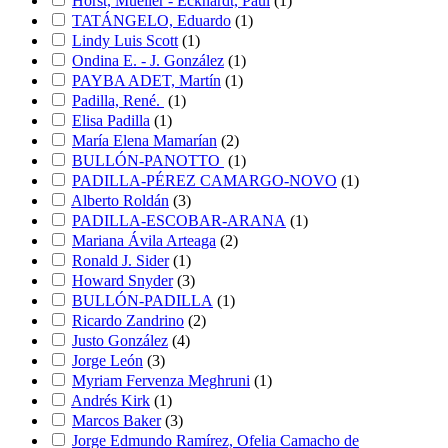
Horst, Mueller - Eckhardt, Paul
(
1
)
TATÁNGELO, Eduardo
(
1
)
Lindy Luis Scott
(
1
)
Ondina E. - J. González
(
1
)
PAYBA ADET, Martín
(
1
)
Padilla, René.
(
1
)
Elisa Padilla
(
1
)
María Elena Mamarían
(
2
)
BULLÓN-PANOTTO
(
1
)
PADILLA-PÉREZ CAMARGO-NOVO
(
1
)
Alberto Roldán
(
3
)
PADILLA-ESCOBAR-ARANA
(
1
)
Mariana Ávila Arteaga
(
2
)
Ronald J. Sider
(
1
)
Howard Snyder
(
3
)
BULLÓN-PADILLA
(
1
)
Ricardo Zandrino
(
2
)
Justo González
(
4
)
Jorge León
(
3
)
Myriam Fervenza Meghruni
(
1
)
Andrés Kirk
(
1
)
Marcos Baker
(
3
)
Jorge Edmundo Ramírez, Ofelia Camacho de