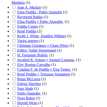
Martínez
(
1
)
Juan A. Mackay
(
1
)
Elisa Padilla - Pablo Alaguibe
(
1
)
Raymond Bakke
(
1
)
Elisa Padilla y Pablo Alaguibe
(
1
)
Emilio Castro
(
1
)
René Padilla
(
2
)
Keith J. White, Haddon Willmer
(
1
)
Varios autores
(
1
)
Christian Giordano y Charo Pérez
(
1
)
Editor: Valdir Steuernagel
(
1
)
H. Fernando Bullón
(
1
)
Jocabed R. Solano y Samuel Lagunas
(
1
)
Elsy Regina Carvalho
(
1
)
Catalina F. de Padilla y Elsa Tamez
(
1
)
René Padilla y Tetsunao Yamamori
(
1
)
Brian McLaren
(
1
)
Edesio Sánchez
(
1
)
Stan Slade
(
1
)
Pablo Alaguibe
(
1
)
Nora Baker
(
1
)
Herold Weiss
(
1
)