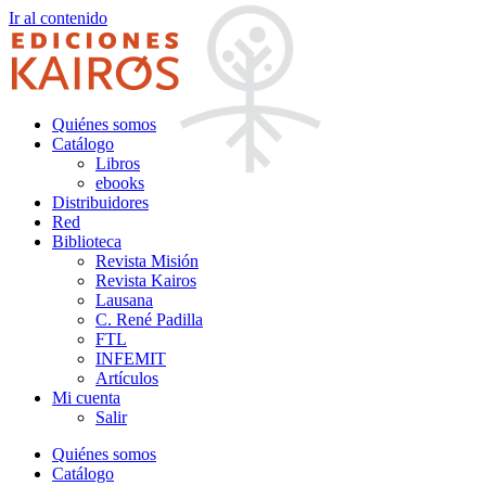
Ir al contenido
Quiénes somos
Catálogo
Libros
ebooks
Distribuidores
Red
Biblioteca
Revista Misión
Revista Kairos
Lausana
C. René Padilla
FTL
INFEMIT
Artículos
Mi cuenta
Salir
Quiénes somos
Catálogo