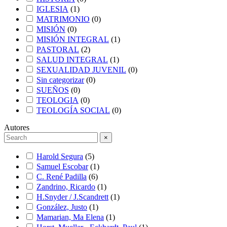
IGLESIA
(
1
)
MATRIMONIO
(
0
)
MISIÓN
(
0
)
MISIÓN INTEGRAL
(
1
)
PASTORAL
(
2
)
SALUD INTEGRAL
(
1
)
SEXUALIDAD JUVENIL
(
0
)
Sin categorizar
(
0
)
SUEÑOS
(
0
)
TEOLOGIA
(
0
)
TEOLOGÍA SOCIAL
(
0
)
Autores
×
Harold Segura
(
5
)
Samuel Escobar
(
1
)
C. René Padilla
(
6
)
Zandrino, Ricardo
(
1
)
H.Snyder / J.Scandrett
(
1
)
González, Justo
(
1
)
Mamarian, Ma Elena
(
1
)