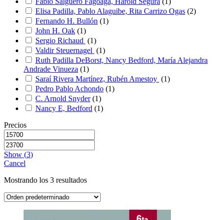
Fabio Salguero Fagoaga, Harold Segura
(
1
)
Elisa Padilla, Pablo Alaguibe, Rita Carrizo Ogas
(
2
)
Fernando H. Bullón
(
1
)
John H. Oak
(
1
)
Sergio Richaud
(
1
)
Valdir Steuernagel
(
1
)
Ruth Padilla DeBorst, Nancy Bedford, María Alejandra
Andrade Vinueza
(
1
)
Saraí Rivera Martínez, Rubén Amestoy
(
1
)
Pedro Pablo Achondo
(
1
)
C. Arnold Snyder
(
1
)
Nancy E, Bedford
(
1
)
Precios
Show
(
3
)
Cancel
Mostrando los 3 resultados