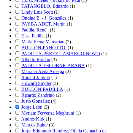
Horst, Mueller - Eckhardt, Paul
(
1
)
TATÁNGELO, Eduardo
(
1
)
Lindy Luis Scott
(
1
)
Ondina E. - J. González
(
1
)
PAYBA ADET, Martín
(
1
)
Padilla, René.
(
1
)
Elisa Padilla
(
1
)
María Elena Mamarían
(
2
)
BULLÓN-PANOTTO
(
1
)
PADILLA-PÉREZ CAMARGO-NOVO
(
1
)
Alberto Roldán
(
3
)
PADILLA-ESCOBAR-ARANA
(
1
)
Mariana Ávila Arteaga
(
2
)
Ronald J. Sider
(
1
)
Howard Snyder
(
3
)
BULLÓN-PADILLA
(
1
)
Ricardo Zandrino
(
2
)
Justo González
(
4
)
Jorge León
(
3
)
Myriam Fervenza Meghruni
(
1
)
Andrés Kirk
(
1
)
Marcos Baker
(
3
)
Jorge Edmundo Ramírez, Ofelia Camacho de