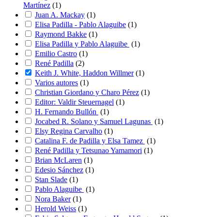
Martínez
(
1
)
Juan A. Mackay
(
1
)
Elisa Padilla - Pablo Alaguibe
(
1
)
Raymond Bakke
(
1
)
Elisa Padilla y Pablo Alaguibe
(
1
)
Emilio Castro
(
1
)
René Padilla
(
2
)
Keith J. White, Haddon Willmer
(
1
)
Varios autores
(
1
)
Christian Giordano y Charo Pérez
(
1
)
Editor: Valdir Steuernagel
(
1
)
H. Fernando Bullón
(
1
)
Jocabed R. Solano y Samuel Lagunas
(
1
)
Elsy Regina Carvalho
(
1
)
Catalina F. de Padilla y Elsa Tamez
(
1
)
René Padilla y Tetsunao Yamamori
(
1
)
Brian McLaren
(
1
)
Edesio Sánchez
(
1
)
Stan Slade
(
1
)
Pablo Alaguibe
(
1
)
Nora Baker
(
1
)
Herold Weiss
(
1
)