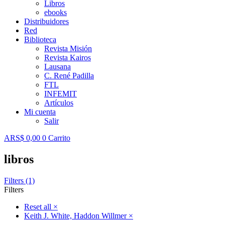
Libros
ebooks
Distribuidores
Red
Biblioteca
Revista Misión
Revista Kairos
Lausana
C. René Padilla
FTL
INFEMIT
Artículos
Mi cuenta
Salir
ARS$
0,00
0
Carrito
libros
Filters (1)
Filters
Reset all
×
Keith J. White, Haddon Willmer
×