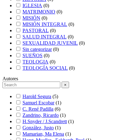
IGLESIA
(
0
)
MATRIMONIO
(
0
)
MISIÓN
(
0
)
MISIÓN INTEGRAL
(
0
)
PASTORAL
(
0
)
SALUD INTEGRAL
(
0
)
SEXUALIDAD JUVENIL
(
0
)
Sin categorizar
(
0
)
SUEÑOS
(
0
)
TEOLOGIA
(
0
)
TEOLOGÍA SOCIAL
(
0
)
Autores
×
Harold Segura
(
5
)
Samuel Escobar
(
1
)
C. René Padilla
(
6
)
Zandrino, Ricardo
(
1
)
H.Snyder / J.Scandrett
(
1
)
González, Justo
(
1
)
Mamarian, Ma Elena
(
1
)