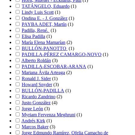
Horst, Mueller - Eckhardt, Paul
(
1
)
TATÁNGELO, Eduardo
(
1
)
Lindy Luis Scott
(
1
)
Ondina E. - J. González
(
1
)
PAYBA ADET, Martín
(
1
)
Padilla, René.
(
1
)
Elisa Padilla
(
1
)
María Elena Mamarían
(
2
)
BULLÓN-PANOTTO
(
1
)
PADILLA-PÉREZ CAMARGO-NOVO
(
1
)
Alberto Roldán
(
3
)
PADILLA-ESCOBAR-ARANA
(
1
)
Mariana Ávila Arteaga
(
2
)
Ronald J. Sider
(
1
)
Howard Snyder
(
3
)
BULLÓN-PADILLA
(
1
)
Ricardo Zandrino
(
2
)
Justo González
(
4
)
Jorge León
(
3
)
Myriam Fervenza Meghruni
(
1
)
Andrés Kirk
(
1
)
Marcos Baker
(
3
)
Jorge Edmundo Ramírez, Ofelia Camacho de