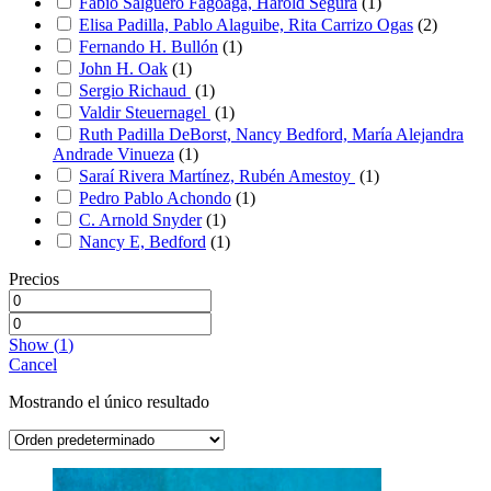
Fabio Salguero Fagoaga, Harold Segura
(
1
)
Elisa Padilla, Pablo Alaguibe, Rita Carrizo Ogas
(
2
)
Fernando H. Bullón
(
1
)
John H. Oak
(
1
)
Sergio Richaud
(
1
)
Valdir Steuernagel
(
1
)
Ruth Padilla DeBorst, Nancy Bedford, María Alejandra
Andrade Vinueza
(
1
)
Saraí Rivera Martínez, Rubén Amestoy
(
1
)
Pedro Pablo Achondo
(
1
)
C. Arnold Snyder
(
1
)
Nancy E, Bedford
(
1
)
Precios
Show
(
1
)
Cancel
Mostrando el único resultado