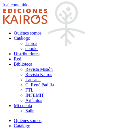
Ir al contenido
Quiénes somos
Catálogo
Libros
ebooks
Distribuidores
Red
Biblioteca
Revista Misión
Revista Kairos
Lausana
C. René Padilla
FTL
INFEMIT
Artículos
Mi cuenta
Salir
Quiénes somos
Catálogo