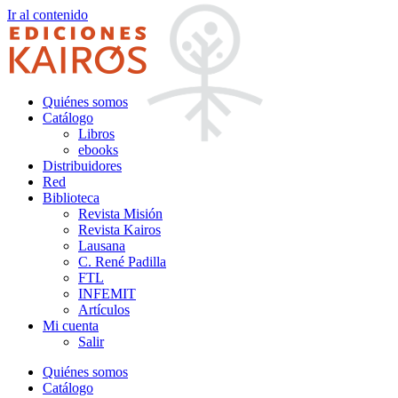
Ir al contenido
Quiénes somos
Catálogo
Libros
ebooks
Distribuidores
Red
Biblioteca
Revista Misión
Revista Kairos
Lausana
C. René Padilla
FTL
INFEMIT
Artículos
Mi cuenta
Salir
Quiénes somos
Catálogo