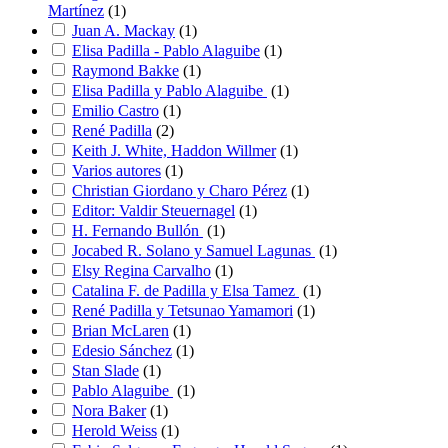
Martínez
(
1
)
Juan A. Mackay
(
1
)
Elisa Padilla - Pablo Alaguibe
(
1
)
Raymond Bakke
(
1
)
Elisa Padilla y Pablo Alaguibe
(
1
)
Emilio Castro
(
1
)
René Padilla
(
2
)
Keith J. White, Haddon Willmer
(
1
)
Varios autores
(
1
)
Christian Giordano y Charo Pérez
(
1
)
Editor: Valdir Steuernagel
(
1
)
H. Fernando Bullón
(
1
)
Jocabed R. Solano y Samuel Lagunas
(
1
)
Elsy Regina Carvalho
(
1
)
Catalina F. de Padilla y Elsa Tamez
(
1
)
René Padilla y Tetsunao Yamamori
(
1
)
Brian McLaren
(
1
)
Edesio Sánchez
(
1
)
Stan Slade
(
1
)
Pablo Alaguibe
(
1
)
Nora Baker
(
1
)
Herold Weiss
(
1
)