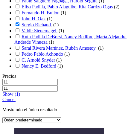
Fabio Salguero Fagoaga, Harold Segura
(
1
)
Elisa Padilla, Pablo Alaguibe, Rita Carrizo Ogas
(
2
)
Fernando H. Bullón
(
1
)
John H. Oak
(
1
)
Sergio Richaud
(
1
)
Valdir Steuernagel
(
1
)
Ruth Padilla DeBorst, Nancy Bedford, María Alejandra
Andrade Vinueza
(
1
)
Saraí Rivera Martínez, Rubén Amestoy
(
1
)
Pedro Pablo Achondo
(
1
)
C. Arnold Snyder
(
1
)
Nancy E, Bedford
(
1
)
Precios
Show
(
1
)
Cancel
Mostrando el único resultado