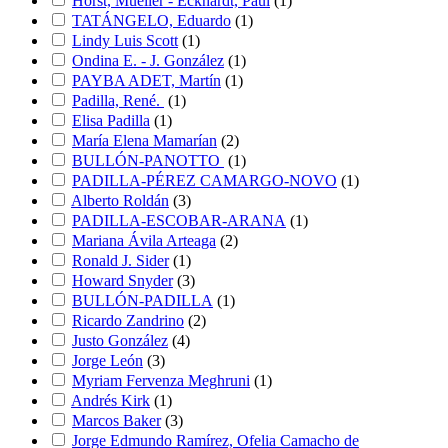
Horst, Mueller - Eckhardt, Paul
(
1
)
TATÁNGELO, Eduardo
(
1
)
Lindy Luis Scott
(
1
)
Ondina E. - J. González
(
1
)
PAYBA ADET, Martín
(
1
)
Padilla, René.
(
1
)
Elisa Padilla
(
1
)
María Elena Mamarían
(
2
)
BULLÓN-PANOTTO
(
1
)
PADILLA-PÉREZ CAMARGO-NOVO
(
1
)
Alberto Roldán
(
3
)
PADILLA-ESCOBAR-ARANA
(
1
)
Mariana Ávila Arteaga
(
2
)
Ronald J. Sider
(
1
)
Howard Snyder
(
3
)
BULLÓN-PADILLA
(
1
)
Ricardo Zandrino
(
2
)
Justo González
(
4
)
Jorge León
(
3
)
Myriam Fervenza Meghruni
(
1
)
Andrés Kirk
(
1
)
Marcos Baker
(
3
)
Jorge Edmundo Ramírez, Ofelia Camacho de