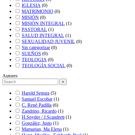
IGLESIA
(
0
)
MATRIMONIO
(
0
)
MISIÓN
(
0
)
MISIÓN INTEGRAL
(
1
)
PASTORAL
(
1
)
SALUD INTEGRAL
(
1
)
SEXUALIDAD JUVENIL
(
0
)
Sin categorizar
(
0
)
SUEÑOS
(
0
)
TEOLOGIA
(
0
)
TEOLOGÍA SOCIAL
(
0
)
Autores
×
Harold Segura
(
5
)
Samuel Escobar
(
1
)
C. René Padilla
(
6
)
Zandrino, Ricardo
(
1
)
H.Snyder / J.Scandrett
(
1
)
González, Justo
(
1
)
Mamarian, Ma Elena
(
1
)