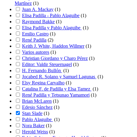
Martínez
(
1
)
Juan A. Mackay
(
1
)
Elisa Padilla - Pablo Alaguibe
(
1
)
Raymond Bakke
(
1
)
Elisa Padilla y Pablo Alaguibe
(
1
)
Emilio Castro
(
1
)
René Padilla
(
2
)
Keith J. White, Haddon Willmer
(
1
)
Varios autores
(
1
)
Christian Giordano y Charo Pérez
(
1
)
Editor: Valdir Steuernagel
(
1
)
H. Fernando Bullón
(
1
)
Jocabed R. Solano y Samuel Lagunas
(
1
)
Elsy Regina Carvalho
(
1
)
Catalina F. de Padilla y Elsa Tamez
(
1
)
René Padilla y Tetsunao Yamamori
(
1
)
Brian McLaren
(
1
)
Edesio Sánchez
(
1
)
Stan Slade
(
1
)
Pablo Alaguibe
(
1
)
Nora Baker
(
1
)
Herold Weiss
(
1
)