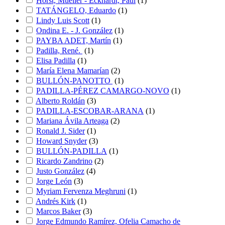
Horst, Mueller - Eckhardt, Paul
(
1
)
TATÁNGELO, Eduardo
(
1
)
Lindy Luis Scott
(
1
)
Ondina E. - J. González
(
1
)
PAYBA ADET, Martín
(
1
)
Padilla, René.
(
1
)
Elisa Padilla
(
1
)
María Elena Mamarían
(
2
)
BULLÓN-PANOTTO
(
1
)
PADILLA-PÉREZ CAMARGO-NOVO
(
1
)
Alberto Roldán
(
3
)
PADILLA-ESCOBAR-ARANA
(
1
)
Mariana Ávila Arteaga
(
2
)
Ronald J. Sider
(
1
)
Howard Snyder
(
3
)
BULLÓN-PADILLA
(
1
)
Ricardo Zandrino
(
2
)
Justo González
(
4
)
Jorge León
(
3
)
Myriam Fervenza Meghruni
(
1
)
Andrés Kirk
(
1
)
Marcos Baker
(
3
)
Jorge Edmundo Ramírez, Ofelia Camacho de