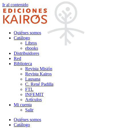
Ir al contenido
Quiénes somos
Catálogo
Libros
ebooks
Distribuidores
Red
Biblioteca
Revista Misión
Revista Kairos
Lausana
C. René Padilla
FTL
INFEMIT
Artículos
Mi cuenta
Salir
Quiénes somos
Catálogo