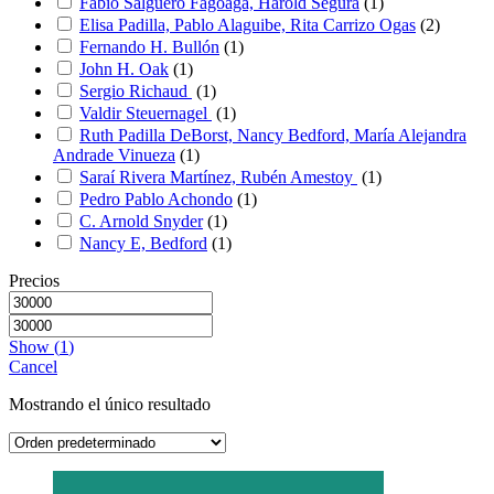
Fabio Salguero Fagoaga, Harold Segura
(
1
)
Elisa Padilla, Pablo Alaguibe, Rita Carrizo Ogas
(
2
)
Fernando H. Bullón
(
1
)
John H. Oak
(
1
)
Sergio Richaud
(
1
)
Valdir Steuernagel
(
1
)
Ruth Padilla DeBorst, Nancy Bedford, María Alejandra
Andrade Vinueza
(
1
)
Saraí Rivera Martínez, Rubén Amestoy
(
1
)
Pedro Pablo Achondo
(
1
)
C. Arnold Snyder
(
1
)
Nancy E, Bedford
(
1
)
Precios
Show
(
1
)
Cancel
Mostrando el único resultado