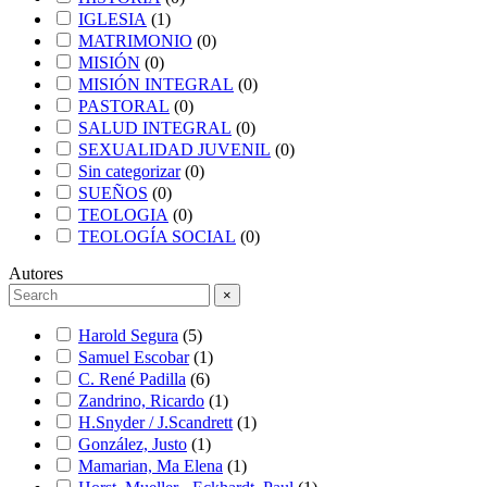
IGLESIA
(
1
)
MATRIMONIO
(
0
)
MISIÓN
(
0
)
MISIÓN INTEGRAL
(
0
)
PASTORAL
(
0
)
SALUD INTEGRAL
(
0
)
SEXUALIDAD JUVENIL
(
0
)
Sin categorizar
(
0
)
SUEÑOS
(
0
)
TEOLOGIA
(
0
)
TEOLOGÍA SOCIAL
(
0
)
Autores
×
Harold Segura
(
5
)
Samuel Escobar
(
1
)
C. René Padilla
(
6
)
Zandrino, Ricardo
(
1
)
H.Snyder / J.Scandrett
(
1
)
González, Justo
(
1
)
Mamarian, Ma Elena
(
1
)