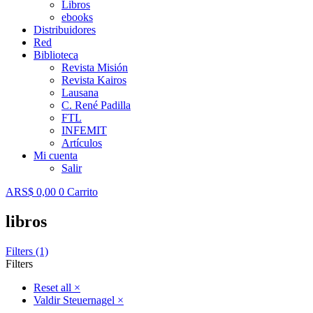
Libros
ebooks
Distribuidores
Red
Biblioteca
Revista Misión
Revista Kairos
Lausana
C. René Padilla
FTL
INFEMIT
Artículos
Mi cuenta
Salir
ARS$
0,00
0
Carrito
libros
Filters (1)
Filters
Reset all
×
Valdir Steuernagel
×