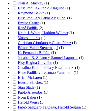
Juan A. Mackay
(
1
)
Elisa Padilla - Pablo Alaguibe
(
1
)
Raymond Bakke
(
1
)
Elisa Padilla y Pablo Alaguibe
(
1
)
Emilio Castro
(
1
)
René Padilla
(
2
)
Keith J. White, Haddon Willmer
(
1
)
Varios autores
(
1
)
Christian Giordano y Charo Pérez
(
1
)
Editor: Valdir Steuernagel
(
1
)
H. Fernando Bullón
(
1
)
Jocabed R. Solano y Samuel Lagunas
(
1
)
Elsy Regina Carvalho
(
1
)
Catalina F. de Padilla y Elsa Tamez
(
1
)
René Padilla y Tetsunao Yamamori
(
1
)
Brian McLaren
(
1
)
Edesio Sánchez
(
1
)
Stan Slade
(
1
)
Pablo Alaguibe
(
1
)
Nora Baker
(
1
)
Herold Weiss
(
1
)
Fabio Salguero Fagoaga, Harold Segura
(
1
)