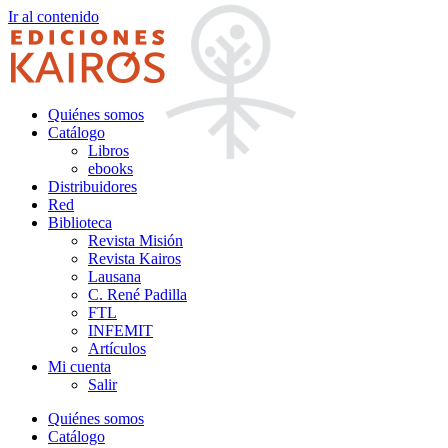
Ir al contenido
Quiénes somos
Catálogo
Libros
ebooks
Distribuidores
Red
Biblioteca
Revista Misión
Revista Kairos
Lausana
C. René Padilla
FTL
INFEMIT
Artículos
Mi cuenta
Salir
Quiénes somos
Catálogo