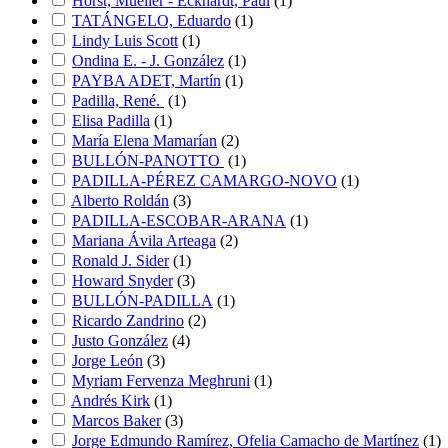
Horst, Mueller - Eckhardt, Paul
(
1
)
TATÁNGELO, Eduardo
(
1
)
Lindy Luis Scott
(
1
)
Ondina E. - J. González
(
1
)
PAYBA ADET, Martín
(
1
)
Padilla, René.
(
1
)
Elisa Padilla
(
1
)
María Elena Mamarían
(
2
)
BULLÓN-PANOTTO
(
1
)
PADILLA-PÉREZ CAMARGO-NOVO
(
1
)
Alberto Roldán
(
3
)
PADILLA-ESCOBAR-ARANA
(
1
)
Mariana Ávila Arteaga
(
2
)
Ronald J. Sider
(
1
)
Howard Snyder
(
3
)
BULLÓN-PADILLA
(
1
)
Ricardo Zandrino
(
2
)
Justo González
(
4
)
Jorge León
(
3
)
Myriam Fervenza Meghruni
(
1
)
Andrés Kirk
(
1
)
Marcos Baker
(
3
)
Jorge Edmundo Ramírez, Ofelia Camacho de Martínez
(
1
)