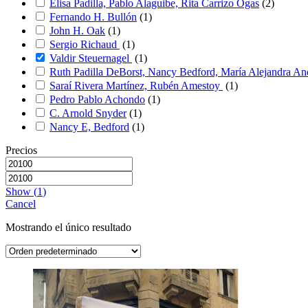
Elisa Padilla, Pablo Alaguibe, Rita Carrizo Ogas
(
2
)
Fernando H. Bullón
(
1
)
John H. Oak
(
1
)
Sergio Richaud
(
1
)
Valdir Steuernagel
(
1
)
Ruth Padilla DeBorst, Nancy Bedford, María Alejandra A
Saraí Rivera Martínez, Rubén Amestoy
(
1
)
Pedro Pablo Achondo
(
1
)
C. Arnold Snyder
(
1
)
Nancy E, Bedford
(
1
)
Precios
Show
(
1
)
Cancel
Mostrando el único resultado