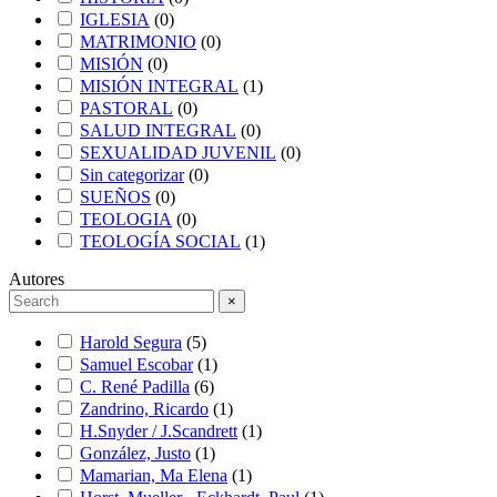
IGLESIA
(
0
)
MATRIMONIO
(
0
)
MISIÓN
(
0
)
MISIÓN INTEGRAL
(
1
)
PASTORAL
(
0
)
SALUD INTEGRAL
(
0
)
SEXUALIDAD JUVENIL
(
0
)
Sin categorizar
(
0
)
SUEÑOS
(
0
)
TEOLOGIA
(
0
)
TEOLOGÍA SOCIAL
(
1
)
Autores
×
Harold Segura
(
5
)
Samuel Escobar
(
1
)
C. René Padilla
(
6
)
Zandrino, Ricardo
(
1
)
H.Snyder / J.Scandrett
(
1
)
González, Justo
(
1
)
Mamarian, Ma Elena
(
1
)