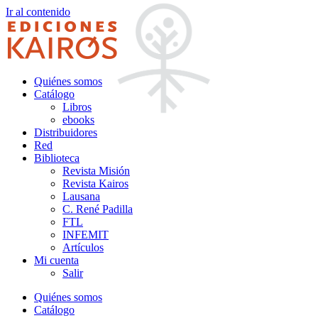
Ir al contenido
Quiénes somos
Catálogo
Libros
ebooks
Distribuidores
Red
Biblioteca
Revista Misión
Revista Kairos
Lausana
C. René Padilla
FTL
INFEMIT
Artículos
Mi cuenta
Salir
Quiénes somos
Catálogo