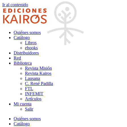
Ir al contenido
Quiénes somos
Catálogo
Libros
ebooks
Distribuidores
Red
Biblioteca
Revista Misión
Revista Kairos
Lausana
C. René Padilla
FTL
INFEMIT
Artículos
Mi cuenta
Salir
Quiénes somos
Catálogo