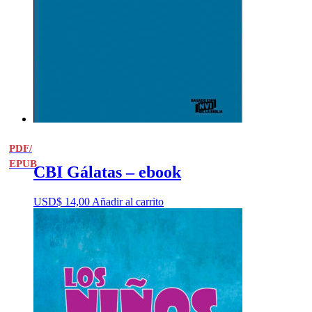
PDF/
EPUB
CBI Gálatas – ebook
USD$
14,00
Añadir al carrito