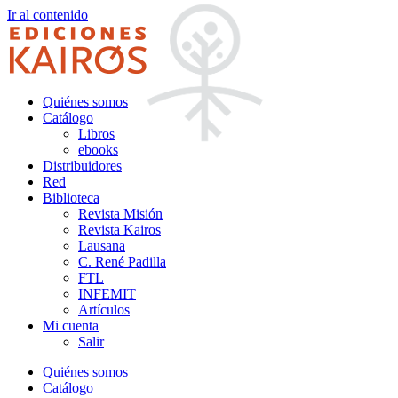
Ir al contenido
Quiénes somos
Catálogo
Libros
ebooks
Distribuidores
Red
Biblioteca
Revista Misión
Revista Kairos
Lausana
C. René Padilla
FTL
INFEMIT
Artículos
Mi cuenta
Salir
Quiénes somos
Catálogo