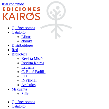
Ir al contenido
Quiénes somos
Catálogo
Libros
ebooks
Distribuidores
Red
Biblioteca
Revista Misión
Revista Kairos
Lausana
C. René Padilla
FTL
INFEMIT
Artículos
Mi cuenta
Salir
Quiénes somos
Catálogo