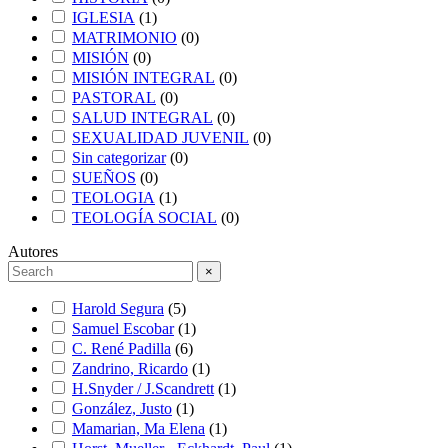
IGLESIA
(
1
)
MATRIMONIO
(
0
)
MISIÓN
(
0
)
MISIÓN INTEGRAL
(
0
)
PASTORAL
(
0
)
SALUD INTEGRAL
(
0
)
SEXUALIDAD JUVENIL
(
0
)
Sin categorizar
(
0
)
SUEÑOS
(
0
)
TEOLOGIA
(
1
)
TEOLOGÍA SOCIAL
(
0
)
Autores
×
Harold Segura
(
5
)
Samuel Escobar
(
1
)
C. René Padilla
(
6
)
Zandrino, Ricardo
(
1
)
H.Snyder / J.Scandrett
(
1
)
González, Justo
(
1
)
Mamarian, Ma Elena
(
1
)