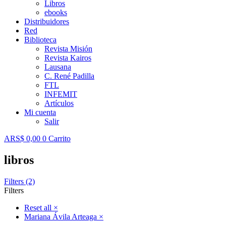
Libros
ebooks
Distribuidores
Red
Biblioteca
Revista Misión
Revista Kairos
Lausana
C. René Padilla
FTL
INFEMIT
Artículos
Mi cuenta
Salir
ARS$
0,00
0
Carrito
libros
Filters (2)
Filters
Reset all
×
Mariana Ávila Arteaga
×