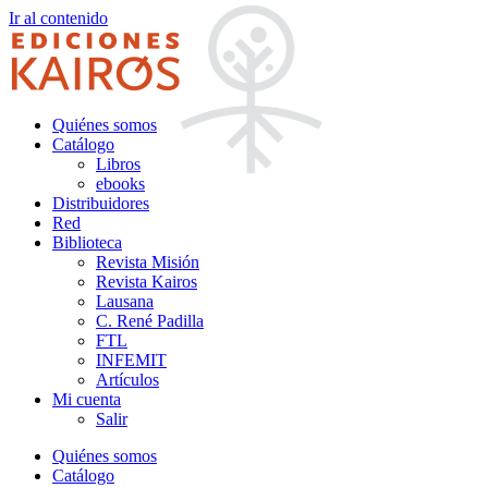
Ir al contenido
Quiénes somos
Catálogo
Libros
ebooks
Distribuidores
Red
Biblioteca
Revista Misión
Revista Kairos
Lausana
C. René Padilla
FTL
INFEMIT
Artículos
Mi cuenta
Salir
Quiénes somos
Catálogo