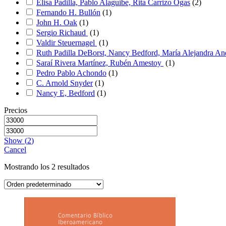
Elisa Padilla, Pablo Alaguibe, Rita Carrizo Ogas
(
2
)
Fernando H. Bullón
(
1
)
John H. Oak
(
1
)
Sergio Richaud
(
1
)
Valdir Steuernagel
(
1
)
Ruth Padilla DeBorst, Nancy Bedford, María Alejandra A
Saraí Rivera Martínez, Rubén Amestoy
(
1
)
Pedro Pablo Achondo
(
1
)
C. Arnold Snyder
(
1
)
Nancy E, Bedford
(
1
)
Precios
Show
(
2
)
Cancel
Mostrando los 2 resultados