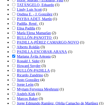
Horst, Mueller - Eckhardt, Paul
(
1
)
TATÁNGELO, Eduardo
(
1
)
Lindy Luis Scott
(
1
)
Ondina E. - J. González
(
1
)
PAYBA ADET, Martín
(
1
)
Padilla, René.
(
1
)
Elisa Padilla
(
1
)
María Elena Mamarían
(
2
)
BULLÓN-PANOTTO
(
1
)
PADILLA-PÉREZ CAMARGO-NOVO
(
1
)
Alberto Roldán
(
3
)
PADILLA-ESCOBAR-ARANA
(
1
)
Mariana Ávila Arteaga
(
2
)
Ronald J. Sider
(
1
)
Howard Snyder
(
3
)
BULLÓN-PADILLA
(
1
)
Ricardo Zandrino
(
2
)
Justo González
(
4
)
Jorge León
(
3
)
Myriam Fervenza Meghruni
(
1
)
Andrés Kirk
(
1
)
Marcos Baker
(
3
)
Jorge Edmundo Ramírez, Ofelia Camacho de Martínez
(
1
)