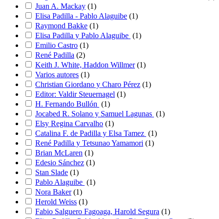
Juan A. Mackay
(
1
)
Elisa Padilla - Pablo Alaguibe
(
1
)
Raymond Bakke
(
1
)
Elisa Padilla y Pablo Alaguibe
(
1
)
Emilio Castro
(
1
)
René Padilla
(
2
)
Keith J. White, Haddon Willmer
(
1
)
Varios autores
(
1
)
Christian Giordano y Charo Pérez
(
1
)
Editor: Valdir Steuernagel
(
1
)
H. Fernando Bullón
(
1
)
Jocabed R. Solano y Samuel Lagunas
(
1
)
Elsy Regina Carvalho
(
1
)
Catalina F. de Padilla y Elsa Tamez
(
1
)
René Padilla y Tetsunao Yamamori
(
1
)
Brian McLaren
(
1
)
Edesio Sánchez
(
1
)
Stan Slade
(
1
)
Pablo Alaguibe
(
1
)
Nora Baker
(
1
)
Herold Weiss
(
1
)
Fabio Salguero Fagoaga, Harold Segura
(
1
)