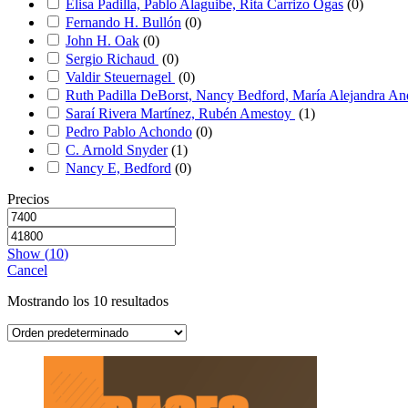
Elisa Padilla, Pablo Alaguibe, Rita Carrizo Ogas
(
0
)
Fernando H. Bullón
(
0
)
John H. Oak
(
0
)
Sergio Richaud
(
0
)
Valdir Steuernagel
(
0
)
Ruth Padilla DeBorst, Nancy Bedford, María Alejandra A
Saraí Rivera Martínez, Rubén Amestoy
(
1
)
Pedro Pablo Achondo
(
0
)
C. Arnold Snyder
(
1
)
Nancy E, Bedford
(
0
)
Precios
Show
(
10
)
Cancel
Mostrando los 10 resultados