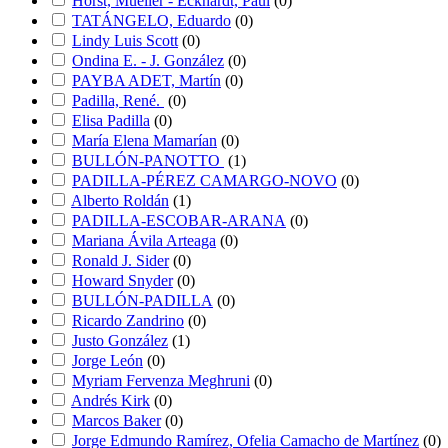
Horst, Mueller - Eckhardt, Paul
(
0
)
TATÁNGELO, Eduardo
(
0
)
Lindy Luis Scott
(
0
)
Ondina E. - J. González
(
0
)
PAYBA ADET, Martín
(
0
)
Padilla, René.
(
0
)
Elisa Padilla
(
0
)
María Elena Mamarían
(
0
)
BULLÓN-PANOTTO
(
1
)
PADILLA-PÉREZ CAMARGO-NOVO
(
0
)
Alberto Roldán
(
1
)
PADILLA-ESCOBAR-ARANA
(
0
)
Mariana Ávila Arteaga
(
0
)
Ronald J. Sider
(
0
)
Howard Snyder
(
0
)
BULLÓN-PADILLA
(
0
)
Ricardo Zandrino
(
0
)
Justo González
(
1
)
Jorge León
(
0
)
Myriam Fervenza Meghruni
(
0
)
Andrés Kirk
(
0
)
Marcos Baker
(
0
)
Jorge Edmundo Ramírez, Ofelia Camacho de Martínez
(
0
)