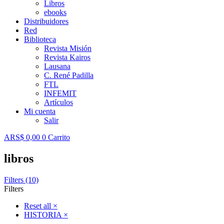
Libros
ebooks
Distribuidores
Red
Biblioteca
Revista Misión
Revista Kairos
Lausana
C. René Padilla
FTL
INFEMIT
Artículos
Mi cuenta
Salir
ARS$
0,00
0
Carrito
libros
Filters (10)
Filters
Reset all
×
HISTORIA
×