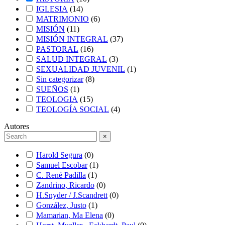
IGLESIA
(
14
)
MATRIMONIO
(
6
)
MISIÓN
(
11
)
MISIÓN INTEGRAL
(
37
)
PASTORAL
(
16
)
SALUD INTEGRAL
(
3
)
SEXUALIDAD JUVENIL
(
1
)
Sin categorizar
(
8
)
SUEÑOS
(
1
)
TEOLOGIA
(
15
)
TEOLOGÍA SOCIAL
(
4
)
Autores
×
Harold Segura
(
0
)
Samuel Escobar
(
1
)
C. René Padilla
(
1
)
Zandrino, Ricardo
(
0
)
H.Snyder / J.Scandrett
(
0
)
González, Justo
(
1
)
Mamarian, Ma Elena
(
0
)