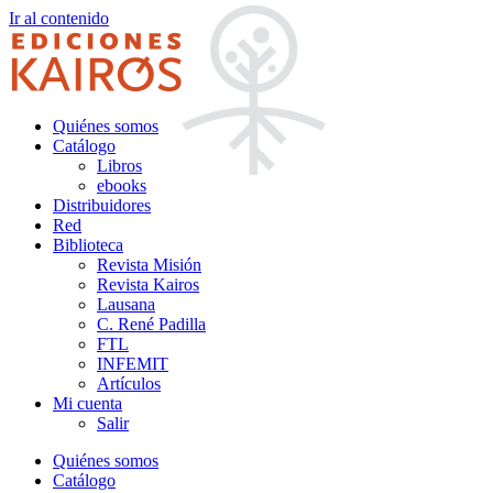
Ir al contenido
Quiénes somos
Catálogo
Libros
ebooks
Distribuidores
Red
Biblioteca
Revista Misión
Revista Kairos
Lausana
C. René Padilla
FTL
INFEMIT
Artículos
Mi cuenta
Salir
Quiénes somos
Catálogo