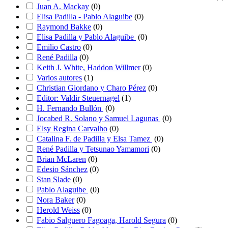
Juan A. Mackay
(
0
)
Elisa Padilla - Pablo Alaguibe
(
0
)
Raymond Bakke
(
0
)
Elisa Padilla y Pablo Alaguibe
(
0
)
Emilio Castro
(
0
)
René Padilla
(
0
)
Keith J. White, Haddon Willmer
(
0
)
Varios autores
(
1
)
Christian Giordano y Charo Pérez
(
0
)
Editor: Valdir Steuernagel
(
1
)
H. Fernando Bullón
(
0
)
Jocabed R. Solano y Samuel Lagunas
(
0
)
Elsy Regina Carvalho
(
0
)
Catalina F. de Padilla y Elsa Tamez
(
0
)
René Padilla y Tetsunao Yamamori
(
0
)
Brian McLaren
(
0
)
Edesio Sánchez
(
0
)
Stan Slade
(
0
)
Pablo Alaguibe
(
0
)
Nora Baker
(
0
)
Herold Weiss
(
0
)
Fabio Salguero Fagoaga, Harold Segura
(
0
)