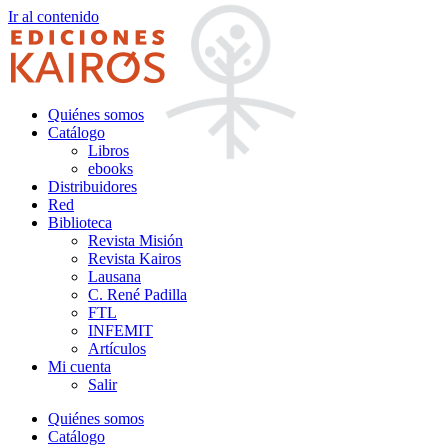
Ir al contenido
Quiénes somos
Catálogo
Libros
ebooks
Distribuidores
Red
Biblioteca
Revista Misión
Revista Kairos
Lausana
C. René Padilla
FTL
INFEMIT
Artículos
Mi cuenta
Salir
Quiénes somos
Catálogo