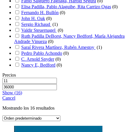
Fabio Salguero Fagoaga, Harold Segura
(
0
)
Elisa Padilla, Pablo Alaguibe, Rita Carrizo Ogas
(
0
)
Fernando H. Bullón
(
0
)
John H. Oak
(
0
)
Sergio Richaud
(
1
)
Valdir Steuernagel
(
0
)
Ruth Padilla DeBorst, Nancy Bedford, María Alejandra
Andrade Vinueza
(
0
)
Saraí Rivera Martínez, Rubén Amestoy
(
1
)
Pedro Pablo Achondo
(
0
)
C. Arnold Snyder
(
0
)
Nancy E, Bedford
(
0
)
Precios
Show
(
16
)
Cancel
Mostrando los 16 resultados