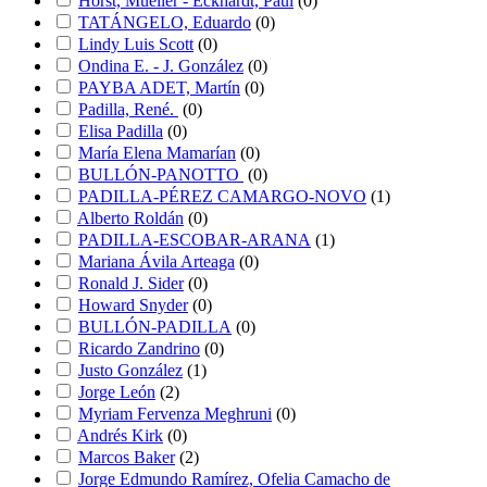
Horst, Mueller - Eckhardt, Paul
(
0
)
TATÁNGELO, Eduardo
(
0
)
Lindy Luis Scott
(
0
)
Ondina E. - J. González
(
0
)
PAYBA ADET, Martín
(
0
)
Padilla, René.
(
0
)
Elisa Padilla
(
0
)
María Elena Mamarían
(
0
)
BULLÓN-PANOTTO
(
0
)
PADILLA-PÉREZ CAMARGO-NOVO
(
1
)
Alberto Roldán
(
0
)
PADILLA-ESCOBAR-ARANA
(
1
)
Mariana Ávila Arteaga
(
0
)
Ronald J. Sider
(
0
)
Howard Snyder
(
0
)
BULLÓN-PADILLA
(
0
)
Ricardo Zandrino
(
0
)
Justo González
(
1
)
Jorge León
(
2
)
Myriam Fervenza Meghruni
(
0
)
Andrés Kirk
(
0
)
Marcos Baker
(
2
)
Jorge Edmundo Ramírez, Ofelia Camacho de