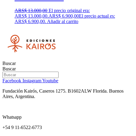
ARS$
13.000,00
El precio original era:
ARS$ 13.000,00.
ARS$
6.900,00
El precio actual es:
ARS$ 6.900,00.
Añadir al carrito
Buscar
Buscar
Facebook
Instagram
Youtube
Fundación Kairós,
Caseros 1275.
B1602ALW Florida. Buenos
Aires, Argentina.
Whatsapp
+54 9 11-6522-6773