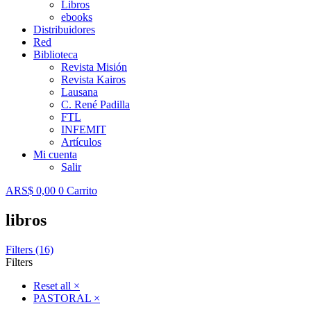
Libros
ebooks
Distribuidores
Red
Biblioteca
Revista Misión
Revista Kairos
Lausana
C. René Padilla
FTL
INFEMIT
Artículos
Mi cuenta
Salir
ARS$
0,00
0
Carrito
libros
Filters (16)
Filters
Reset all
×
PASTORAL
×