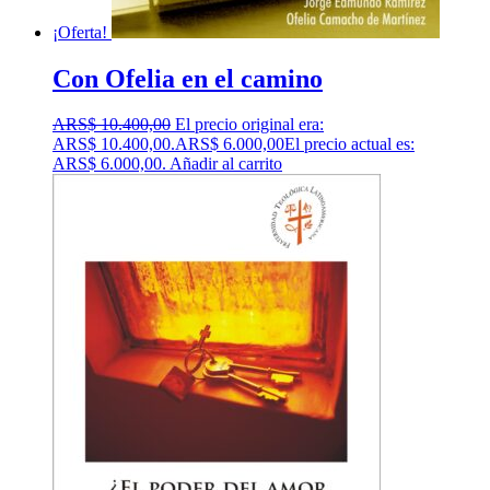
¡Oferta!
Con Ofelia en el camino
ARS$
10.400,00
El precio original era:
ARS$ 10.400,00.
ARS$
6.000,00
El precio actual es:
ARS$ 6.000,00.
Añadir al carrito