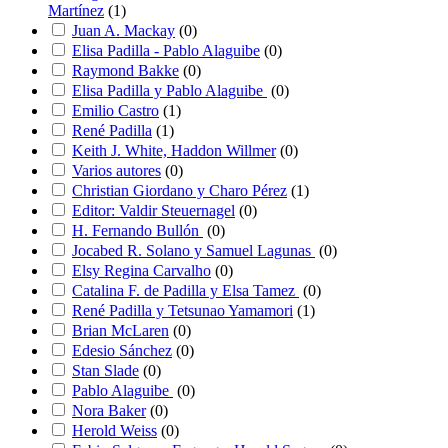
Martínez
(
1
)
Juan A. Mackay
(
0
)
Elisa Padilla - Pablo Alaguibe
(
0
)
Raymond Bakke
(
0
)
Elisa Padilla y Pablo Alaguibe
(
0
)
Emilio Castro
(
1
)
René Padilla
(
1
)
Keith J. White, Haddon Willmer
(
0
)
Varios autores
(
0
)
Christian Giordano y Charo Pérez
(
1
)
Editor: Valdir Steuernagel
(
0
)
H. Fernando Bullón
(
0
)
Jocabed R. Solano y Samuel Lagunas
(
0
)
Elsy Regina Carvalho
(
0
)
Catalina F. de Padilla y Elsa Tamez
(
0
)
René Padilla y Tetsunao Yamamori
(
1
)
Brian McLaren
(
0
)
Edesio Sánchez
(
0
)
Stan Slade
(
0
)
Pablo Alaguibe
(
0
)
Nora Baker
(
0
)
Herold Weiss
(
0
)