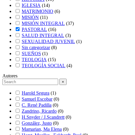
IGLESIA
(
14
)
MATRIMONIO
(
6
)
MISIÓN
(
11
)
MISIÓN INTEGRAL
(
37
)
PASTORAL
(
16
)
SALUD INTEGRAL
(
3
)
SEXUALIDAD JUVENIL
(
1
)
Sin categorizar
(
8
)
SUEÑOS
(
1
)
TEOLOGIA
(
15
)
TEOLOGÍA SOCIAL
(
4
)
Autores
×
Harold Segura
(
1
)
Samuel Escobar
(
0
)
C. René Padilla
(
0
)
Zandrino, Ricardo
(
0
)
H.Snyder / J.Scandrett
(
0
)
González, Justo
(
0
)
Mamarian, Ma Elena
(
0
)