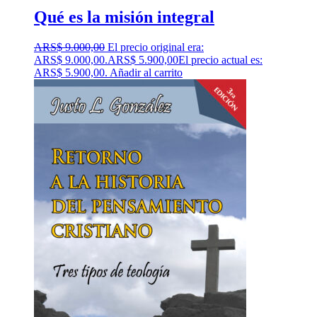
Qué es la misión integral
ARS$
9.000,00
El precio original era:
ARS$ 9.000,00.
ARS$
5.900,00
El precio actual es:
ARS$ 5.900,00.
Añadir al carrito