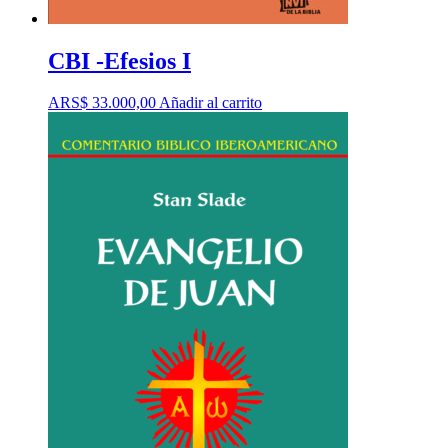
CBI -Efesios I
ARS$
33.000,00
Añadir al carrito