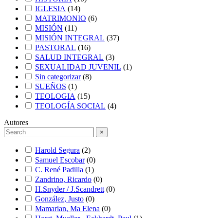
IGLESIA
(
14
)
MATRIMONIO
(
6
)
MISIÓN
(
11
)
MISIÓN INTEGRAL
(
37
)
PASTORAL
(
16
)
SALUD INTEGRAL
(
3
)
SEXUALIDAD JUVENIL
(
1
)
Sin categorizar
(
8
)
SUEÑOS
(
1
)
TEOLOGIA
(
15
)
TEOLOGÍA SOCIAL
(
4
)
Autores
×
Harold Segura
(
2
)
Samuel Escobar
(
0
)
C. René Padilla
(
1
)
Zandrino, Ricardo
(
0
)
H.Snyder / J.Scandrett
(
0
)
González, Justo
(
0
)
Mamarian, Ma Elena
(
0
)