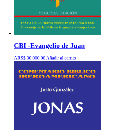
CBI -Evangelio de Juan
ARS$
30.000,00
Añadir al carrito