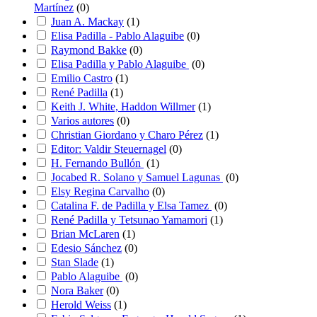
Martínez
(
0
)
Juan A. Mackay
(
1
)
Elisa Padilla - Pablo Alaguibe
(
0
)
Raymond Bakke
(
0
)
Elisa Padilla y Pablo Alaguibe
(
0
)
Emilio Castro
(
1
)
René Padilla
(
1
)
Keith J. White, Haddon Willmer
(
1
)
Varios autores
(
0
)
Christian Giordano y Charo Pérez
(
1
)
Editor: Valdir Steuernagel
(
0
)
H. Fernando Bullón
(
1
)
Jocabed R. Solano y Samuel Lagunas
(
0
)
Elsy Regina Carvalho
(
0
)
Catalina F. de Padilla y Elsa Tamez
(
0
)
René Padilla y Tetsunao Yamamori
(
1
)
Brian McLaren
(
1
)
Edesio Sánchez
(
0
)
Stan Slade
(
1
)
Pablo Alaguibe
(
0
)
Nora Baker
(
0
)
Herold Weiss
(
1
)