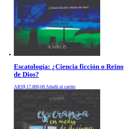
Escatología: ¿Ciencia ficción o Reino
de Dios?
ARS$
17.800,00
Añadir al carrito