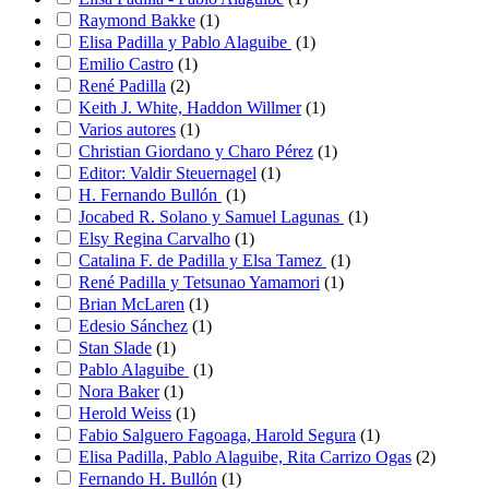
Raymond Bakke
(
1
)
Elisa Padilla y Pablo Alaguibe
(
1
)
Emilio Castro
(
1
)
René Padilla
(
2
)
Keith J. White, Haddon Willmer
(
1
)
Varios autores
(
1
)
Christian Giordano y Charo Pérez
(
1
)
Editor: Valdir Steuernagel
(
1
)
H. Fernando Bullón
(
1
)
Jocabed R. Solano y Samuel Lagunas
(
1
)
Elsy Regina Carvalho
(
1
)
Catalina F. de Padilla y Elsa Tamez
(
1
)
René Padilla y Tetsunao Yamamori
(
1
)
Brian McLaren
(
1
)
Edesio Sánchez
(
1
)
Stan Slade
(
1
)
Pablo Alaguibe
(
1
)
Nora Baker
(
1
)
Herold Weiss
(
1
)
Fabio Salguero Fagoaga, Harold Segura
(
1
)
Elisa Padilla, Pablo Alaguibe, Rita Carrizo Ogas
(
2
)
Fernando H. Bullón
(
1
)