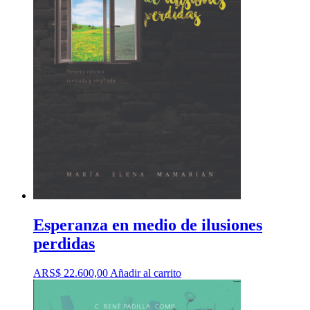
Esperanza en medio de ilusiones
perdidas
ARS$
22.600,00
Añadir al carrito