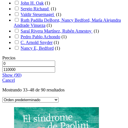
John H. Oak
(
1
)
Sergio Richaud
(
1
)
Valdir Steuernagel
(
1
)
Ruth Padilla DeBorst, Nancy Bedford, María Alejandra
Andrade Vinueza
(
1
)
Saraí Rivera Martínez, Rubén Amestoy
(
1
)
Pedro Pablo Achondo
(
1
)
C. Arnold Snyder
(
1
)
Nancy E, Bedford
(
1
)
Precios
Show
(
90
)
Cancel
Mostrando 33–48 de 90 resultados