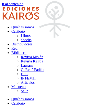
Ir al contenido
Quiénes somos
Catálogo
Libros
ebooks
Distribuidores
Red
Biblioteca
Revista Misión
Revista Kairos
Lausana
C. René Padilla
FTL
INFEMIT
Artículos
Mi cuenta
Salir
Quiénes somos
Catálogo