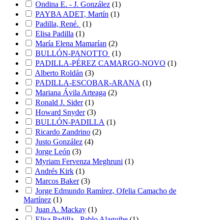
Ondina E. - J. González
(
1
)
PAYBA ADET, Martín
(
1
)
Padilla, René.
(
1
)
Elisa Padilla
(
1
)
María Elena Mamarían
(
2
)
BULLÓN-PANOTTO
(
1
)
PADILLA-PÉREZ CAMARGO-NOVO
(
1
)
Alberto Roldán
(
3
)
PADILLA-ESCOBAR-ARANA
(
1
)
Mariana Ávila Arteaga
(
2
)
Ronald J. Sider
(
1
)
Howard Snyder
(
3
)
BULLÓN-PADILLA
(
1
)
Ricardo Zandrino
(
2
)
Justo González
(
4
)
Jorge León
(
3
)
Myriam Fervenza Meghruni
(
1
)
Andrés Kirk
(
1
)
Marcos Baker
(
3
)
Jorge Edmundo Ramírez, Ofelia Camacho de
Martínez
(
1
)
Juan A. Mackay
(
1
)
Elisa Padilla - Pablo Alaguibe
(
1
)