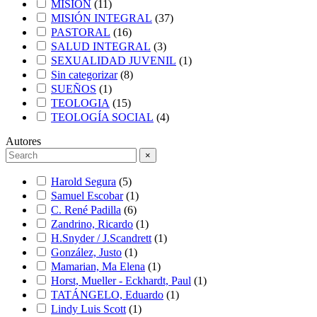
MISIÓN
(
11
)
MISIÓN INTEGRAL
(
37
)
PASTORAL
(
16
)
SALUD INTEGRAL
(
3
)
SEXUALIDAD JUVENIL
(
1
)
Sin categorizar
(
8
)
SUEÑOS
(
1
)
TEOLOGIA
(
15
)
TEOLOGÍA SOCIAL
(
4
)
Autores
×
Harold Segura
(
5
)
Samuel Escobar
(
1
)
C. René Padilla
(
6
)
Zandrino, Ricardo
(
1
)
H.Snyder / J.Scandrett
(
1
)
González, Justo
(
1
)
Mamarian, Ma Elena
(
1
)
Horst, Mueller - Eckhardt, Paul
(
1
)
TATÁNGELO, Eduardo
(
1
)
Lindy Luis Scott
(
1
)